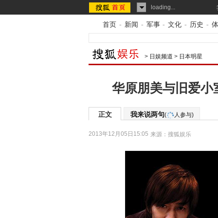
loading...
首页
-
新闻
-
军事
-
文化
-
历史
-
>
日娱频道
>
日本明星
华原朋美与旧爱小室
正文
我来说两句
(
人参与)
2013年12月05日15:05
来源：
搜狐娱乐