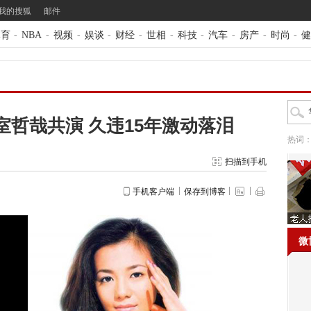
我的搜狐
邮件
体育
-
NBA
-
视频
-
娱谈
-
财经
-
世相
-
科技
-
汽车
-
房产
-
时尚
-
健
哲哉共演 久违15年激动落泪
热词
扫描到手机
手机客户端
保存到博客
微