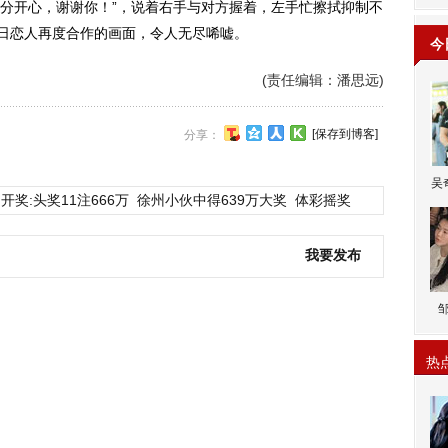
分开心，谢谢你！”，说着右手与对方握着，左手忙擦拭抑制不
昔日恋人再度合作的画面，令人无尽唏嘘。
今
(责任编辑：潘思远)
[保存到博客]
分享：
吴
开奖:头奖11注666万
徐州小伙中得639万大奖
体彩摇奖
我要发布
热