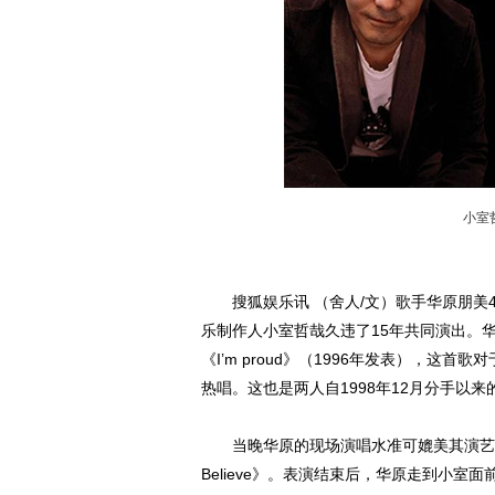
小室
搜狐娱乐讯 （舍人/文）歌手华原朋美4日
乐制作人小室哲哉久违了15年共同演出。
《I’m proud》（1996年发表），
热唱。这也是两人自1998年12月分手以来
当晚华原的现场演唱水准可媲美其演艺生涯巅
Believe》。表演结束后，华原走到小