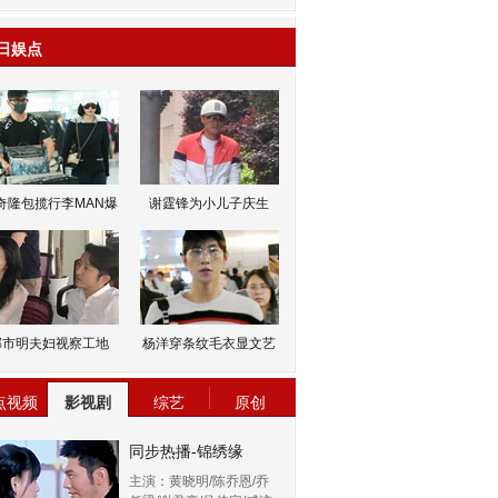
日娱点
奇隆包揽行李MAN爆
谢霆锋为小儿子庆生
邹市明夫妇视察工地
杨洋穿条纹毛衣显文艺
点视频
影视剧
综艺
原创
同步热播-锦绣缘
主演：黄晓明/陈乔恩/乔