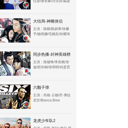
任梁/谢君豪/吕佳容/戚迹
大结局-神雕侠侣
主演：陈晓/陈妍希/张馨
予/杨明娜/毛晓彤/孙耀琦
同步热播-封神英雄榜
主演：陈键锋/李依晓/张
迪/郑亦桐/张明明/何彦霓
六颗子弹
主演：尚格·云顿/乔·弗拉
尼甘/Bianca Bree
龙虎少年队2