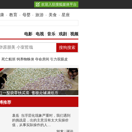
欢迎入驻搜狐媒体平台
康
-
教育
-
母婴
-
旅游
-
美食
-
星座
电影
|
电视
|
音乐
|
戏剧
|
视频
：
死亡航班
饲养蜘蛛侠
夺命房间
引力双眼皮
博推荐
袁岳
当浮层化现象严重时，我们遇到
的挑战是，出的主意没有太大实操价
值，从事实际操作的人…
转发
|
评论