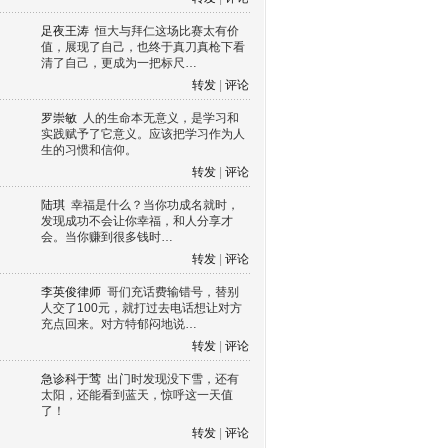
足夜王涛
恒大与拜仁这场比赛太有价
值，展现了自己，也终于真刀真枪下看
清了自己，更成为一把标尺…
转发
|
评论
罗崇敏
人的生命本无意义，是学习和
实践赋予了它意义。应该把学习作为人
生的习惯和信仰。
转发
|
评论
陆琪
幸福是什么？当你功成名就时，
发现成功不会让你幸福，和人分享才
会。当你赚到很多钱时…
转发
|
评论
李英俊律师
哥们充话费输错号，替别
人交了100元，就打过去电话想让对方
充点回来。对方特郁闷地说…
转发
|
评论
急诊科于莺
出门时发现没下雪，还有
太阳，还能看到蓝天，惊呼这一天值
了！
转发
|
评论