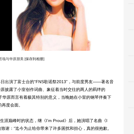
哲哉与华原朋美
[保存到相册]
出演了富士台的“FNS歌谣祭2013”，与前度男友——著名音
华原披露了小室创作词曲、象征着当时交往的两人的羁绊的
这首歌对于华原而言有着极其特别的意义，当晚她在小室的钢琴伴奏下
的再度会面。
峰时的状态，继《I’m Proud》后，她演唱了名曲《I
室面前致谢：“迄今为止给你带来了许多困扰和担心，真的很抱歉。