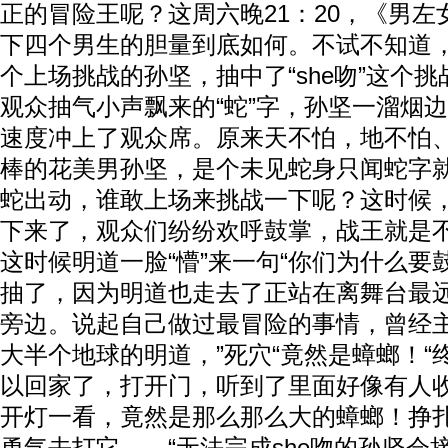
正的冒险王呢？这周六晚21：20，《男
下四个男生的胆量到底如何。不试不知道
个上场挑战的孙坚，抽中了“she吻”这个
观众抽气小声飘来的“蛇”字，孙坚一溜烟边
速度冲上了观众席。原来天不怕，地不怕
棒的花美男孙坚，是个未见蛇身只闻蛇字
蛇出动，谁敢上场来挑战一下呢？这时候
下来了，观众们纷纷欢呼鼓掌，战王就是
这时候明道一脸“懵”来一句“你们为什么要
抽了，因为明道也走去了正站在离舞台最
旁边。说起自己做过最冒险的事情，曾经
大半个地球的明道，”死穴“竟然是蟑螂！“
以回家了，打开门，听到了里面好像有人
开灯一看，竟然是那么那么大的蟑螂！挣