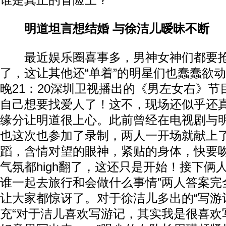
谁是真正的冒险王？
明道坦言想结婚 与徐洁儿暧昧不断
最近娱乐圈喜事多，男神女神们都要抢
了，这让其他还“单着”的明星们也蠢蠢欲
晚21：20深圳卫视播出的《男左女右》
自己想要找爱人了！这不，现场还似乎还
缘分让明道很上心。此前曾经在电视剧与
也这次也参加了录制，两人一开场就献上
蹈，含情对望的眼神，紧贴的身体，快要
气氛都high翻了，这还只是开始！接下俩
谁一起去旅行和会做什么事情”两人答案完
让大家都惊讶了。对于徐洁儿多出的“写游
充“对于洁儿喜欢写游记，其实我是很喜欢