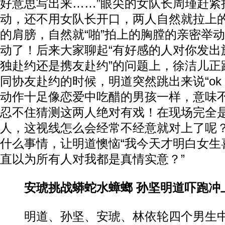
好意思写出来……”眼尖的女队长周瑾赶紧
动，还不用女队长开口，两人自然就拉上
的肩膀，自然就“啪”拍上的胸膛的亲密举
动了！后来大家聊起“有好感的人对你发出
独赴约还是携友赴约”的问题上，徐洁儿正
同协友赴约的时候，明道突然跳出来说“ok，fi
动作十足像恋爱中吃醋的男孩一样，意味
忍不住猜测这两人绝对有戏！在现场完全
人，这视线怎么会经常不经意就对上了呢
什么事情，让明道懊恼“我今天才明白女生
直以为所有人对我都是真情实意？”
安琥挑战蟒蛇水蟑螂 孙坚明道吓跑冲
明道、孙坚、安琥、林依轮四个男生中