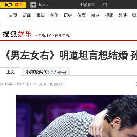
loading...
我的搜狐
邮件
首页
-
新闻
-
军事
-
文化
-
历史
-
体育
-
NBA
-
视频
-
娱谈
-
财
>
电视 TV
>
内地电视
《男左女右》明道坦言想结婚 
正文
我来说两句
(
人参与)
2013年12月05日10:53
来源：
搜狐娱乐