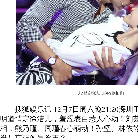
明道情定徐洁儿
[保存到相册]
搜狐娱乐讯 12月7日周六晚21:20深
明道情定徐洁儿，羞涩表白惹人心动！刘
相，熊乃瑾、周瑾春心萌动！孙坚、林依轮