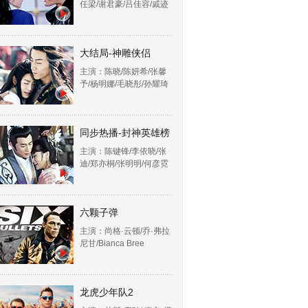
任梁/谢君豪/吕佳容/戚迹
大结局-神雕侠侣
主演：陈晓/陈妍希/张馨
予/杨明娜/毛晓彤/孙耀琦
同步热播-封神英雄榜
主演：陈键锋/李依晓/张
迪/郑亦桐/张明明/何彦霓
六颗子弹
主演：尚格·云顿/乔·弗拉
尼甘/Bianca Bree
龙虎少年队2