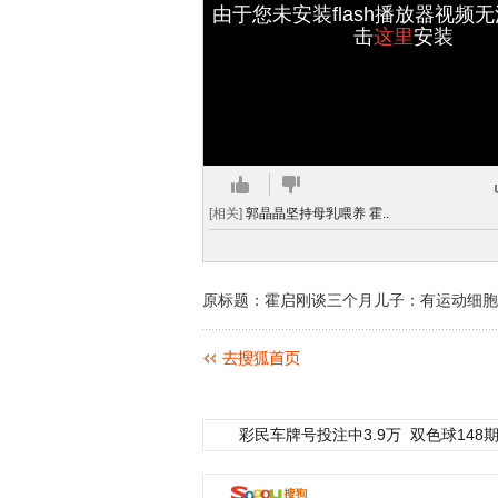
由于您未安装flash播放器视频
击
这里
安装
[相关]
郭晶晶坚持母乳喂养 霍..
原标题：霍启刚谈三个月儿子：有运动细胞
彩民车牌号投注中3.9万
双色球148期