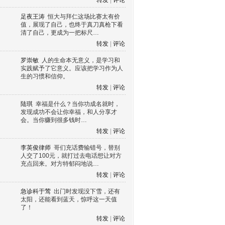
转发
|
评论
足夜王涛
恒大与拜仁这场比赛太有价
值，展现了自己，也终于真刀真枪下看
清了自己，更成为一把标尺…
转发
|
评论
罗崇敏
人的生命本无意义，是学习和
实践赋予了它意义。应该把学习作为人
生的习惯和信仰。
转发
|
评论
陆琪
幸福是什么？当你功成名就时，
发现成功不会让你幸福，和人分享才
会。当你赚到很多钱时…
转发
|
评论
李英俊律师
哥们充话费输错号，替别
人交了100元，就打过去电话想让对方
充点回来。对方特郁闷地说…
转发
|
评论
急诊科于莺
出门时发现没下雪，还有
太阳，还能看到蓝天，惊呼这一天值
了！
转发
|
评论