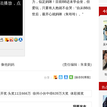
力，似足妈咪！目前BB还未学会坐，但
无法播放，点
爱玩，只要有人抱就不会哭：“自从BB出
今
世后，最开心就妈咪（朱玲玲）。”
吴
 像他妈妈
(责任编辑：朱童曼)
[保存到博客]
分享：
热
开奖:头奖11注666万
徐州小伙中得639万大奖
体彩摇奖
我要发布