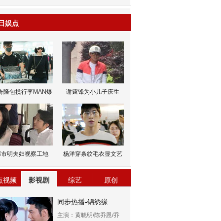
日娱点
奇隆包揽行李MAN爆
谢霆锋为小儿子庆生
邹市明夫妇视察工地
杨洋穿条纹毛衣显文艺
点视频
影视剧
综艺
原创
同步热播-锦绣缘
主演：黄晓明/陈乔恩/乔