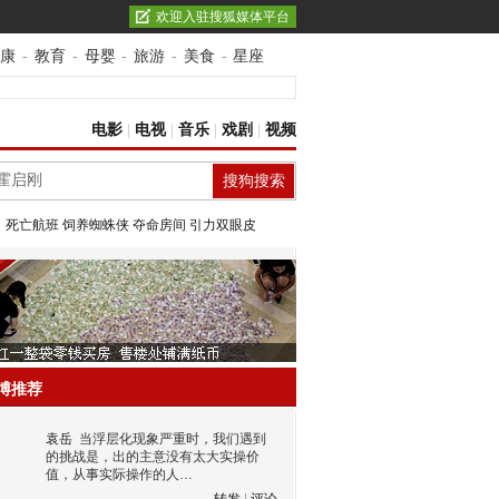
欢迎入驻搜狐媒体平台
康
-
教育
-
母婴
-
旅游
-
美食
-
星座
电影
|
电视
|
音乐
|
戏剧
|
视频
：
死亡航班
饲养蜘蛛侠
夺命房间
引力双眼皮
博推荐
袁岳
当浮层化现象严重时，我们遇到
的挑战是，出的主意没有太大实操价
值，从事实际操作的人…