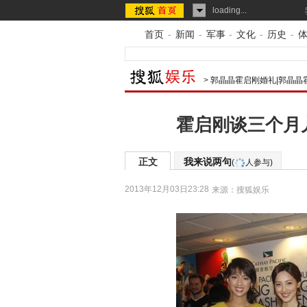
loading...
首页
-
新闻
-
军事
-
文化
-
历史
-
>
郭晶晶霍启刚婚礼|郭晶晶
霍启刚谈三个月
正文
我来说两句
(
人参与)
2013年12月03日23:28
来源：
搜狐娱乐