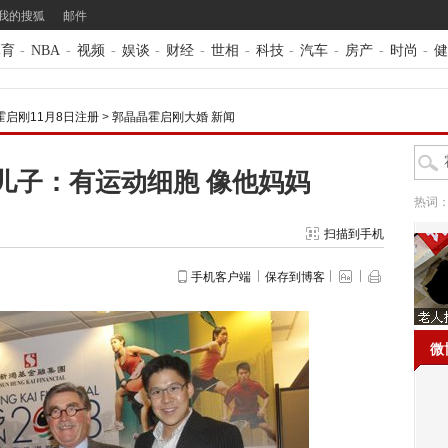
我的搜狐
邮件
体育
-
NBA
-
视频
-
娱谈
-
财经
-
世相
-
科技
-
汽车
-
房产
-
时尚
-
健
霍启刚11月8日注册
>
郭晶晶霍启刚大婚 新闻
儿子：有运动细胞 像他妈妈
热词
扫描到手机
手机客户端
保存到博客
微