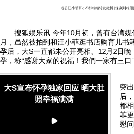
老公汪小菲和小S都相继转发微博
[保存到相册]
搜狐娱乐讯 今年10月初，曾有台湾媒
月，虽然被拍到和汪小菲逛书店购育儿书
孕后，大S一直都未公开亮相。12月2日晚
孕，称“感谢大家的祝福！我們一家有三口
照
突出
大S宣布怀孕独家回应 晒大肚
后，
照幸福满满
都相
菲更
慰问