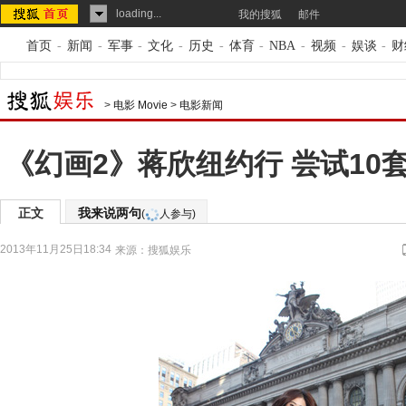
loading...
我的搜狐
邮件
首页
-
新闻
-
军事
-
文化
-
历史
-
体育
-
NBA
-
视频
-
娱谈
-
财
>
电影 Movie
>
电影新闻
《幻画2》蒋欣纽约行 尝试10
正文
我来说两句
(
人参与)
2013年11月25日18:34
来源：
搜狐娱乐