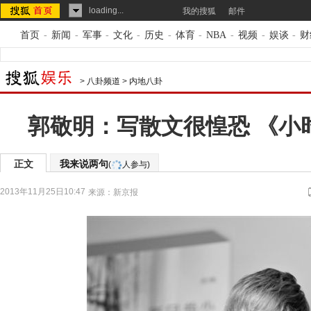
loading...
我的搜狐
邮件
首页
-
新闻
-
军事
-
文化
-
历史
-
体育
-
NBA
-
视频
-
娱谈
-
财
>
八卦频道
>
内地八卦
郭敬明：写散文很惶恐 《小
正文
我来说两句
(
人参与)
2013年11月25日10:47
来源：
新京报