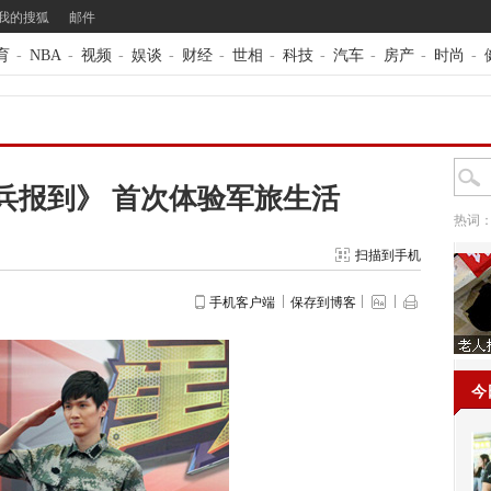
我的搜狐
邮件
育
-
NBA
-
视频
-
娱谈
-
财经
-
世相
-
科技
-
汽车
-
房产
-
时尚
-
兵报到》 首次体验军旅生活
热词
扫描到手机
手机客户端
保存到博客
今