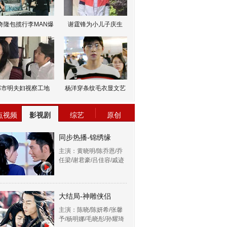
奇隆包揽行李MAN爆
谢霆锋为小儿子庆生
邹市明夫妇视察工地
杨洋穿条纹毛衣显文艺
点视频
影视剧
综艺
原创
同步热播-锦绣缘
主演：黄晓明/陈乔恩/乔
任梁/谢君豪/吕佳容/戚迹
大结局-神雕侠侣
主演：陈晓/陈妍希/张馨
予/杨明娜/毛晓彤/孙耀琦