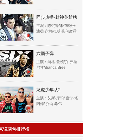
同步热播-封神英雄榜
主演：陈键锋/李依晓/张
迪/郑亦桐/张明明/何彦霓
六颗子弹
主演：尚格·云顿/乔·弗拉
尼甘/Bianca Bree
龙虎少年队2
主演：艾斯·库珀/ 查宁·塔
图姆/ 乔纳·希尔
来说两句排行榜