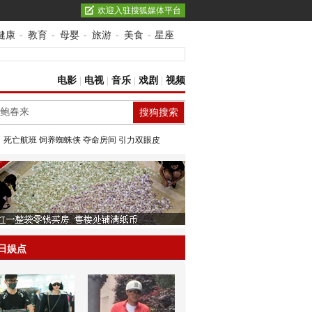
欢迎入驻搜狐媒体平台
健康
-
教育
-
母婴
-
旅游
-
美食
-
星座
电影
|
电视
|
音乐
|
戏剧
|
视频
：
死亡航班
饲养蜘蛛侠
夺命房间
引力双眼皮
日娱点