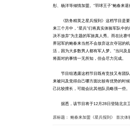
彤、杨洋等倾情加盟。“羽球王子”鲍春来退
《防务精英之星兵报到》这档节目是要鲍
来三个月中，“星兵”们将真实体验军队中
决不放弃”为主题的军旅真人秀。而在比赛
界冠军的鲍春来当然不会放弃这次夺冠的机
活，因为大多数男人都有军人梦。”当问及
将面对的事情一无所知，但会尽力完成。
节目组透露这档节目既有竞技又有团队协
来被问及觉得自己哪方面比较有优势的时候
己比较擅长，可能会比其他队员略强一些。
据悉，该节目将于12月28日登陆北京
原标题： 鲍春来加盟《星兵报到》 首次体