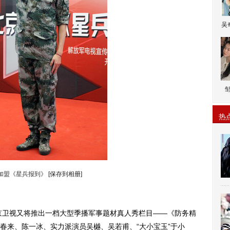
吴
热
加盟《星兵报到》
[保存到相册]
卫视又将推出一档大型季播军事题材真人秀栏目——《防务精
春来、陈一冰、实力派演员吴樾、吴若甫、“大小宝玉”于小