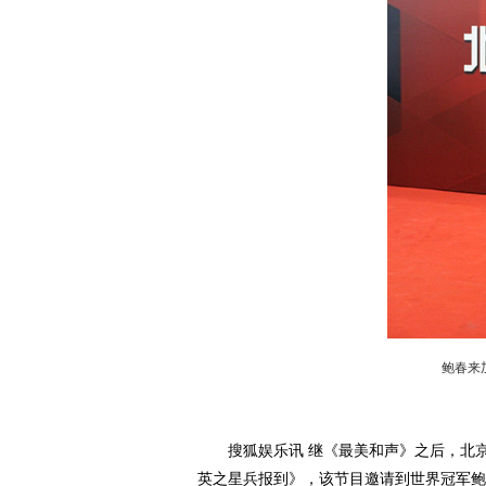
鲍春来
搜狐娱乐讯 继《最美和声》之后，北京
英之星兵报到》，该节目邀请到世界冠军鲍