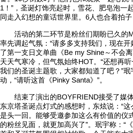
1！”，圣诞灯饰亮起时，雪花、肥皂泡一
同走入幻想的童话世界里。6人也合着拍
活动的第二环节是粉丝们期盼已久的MI
率先调起气氛：“请多多支持我们，现在开
了第一支日文单曲《Be my Shine～不
天天气寒冷，但气氛始终HOT。“还想再
我们的圣诞主题歌，大家都知道了吧？”珉
动，“请听这首《Pinky Santa》”。
结束了演出的BOYFRIEND接受了媒
东京塔圣诞点灯式的感想时，东炫说：“这
是头一回。能够受邀参加这么有价值的仪
的粉丝见面，就更加高兴了”。珉宇称：“《Pin