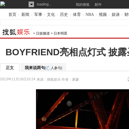
loading...
我的搜狐
邮件
首页
-
新闻
-
军事
-
文化
-
历史
-
体育
-
NBA
-
视频
-
娱谈
-
财
>
日娱频道
>
日本明星
BOYFRIEND亮相点灯式 披
正文
我来说两句
(
人参与)
2013年11月18日10:24
来源：
搜狐娱乐
作者：麦媛