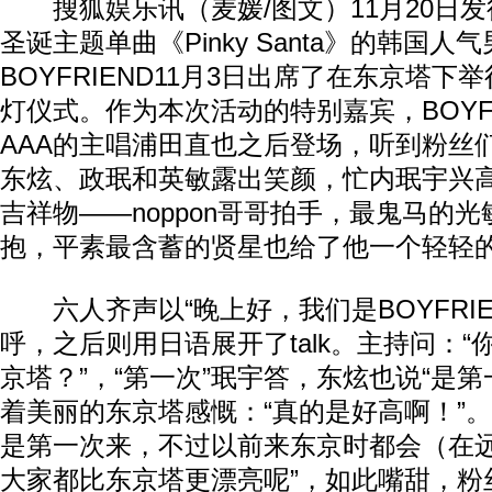
搜狐娱乐讯（麦媛/图文）11月20日发
圣诞主题单曲《Pinky Santa》的韩国人
BOYFRIEND11月3日出席了在东京塔
灯仪式。作为本次活动的特别嘉宾，BOYF
AAA的主唱浦田直也之后登场，听到粉丝
东炫、政珉和英敏露出笑颜，忙内珉宇兴
吉祥物——noppon哥哥拍手，最鬼马的
抱，平素最含蓄的贤星也给了他一个轻轻
六人齐声以“晚上好，我们是BOYFRIE
呼，之后则用日语展开了talk。主持问：
京塔？”，“第一次”珉宇答，东炫也说“是第
着美丽的东京塔感慨：“真的是好高啊！”。
是第一次来，不过以前来东京时都会（在
大家都比东京塔更漂亮呢”，如此嘴甜，粉