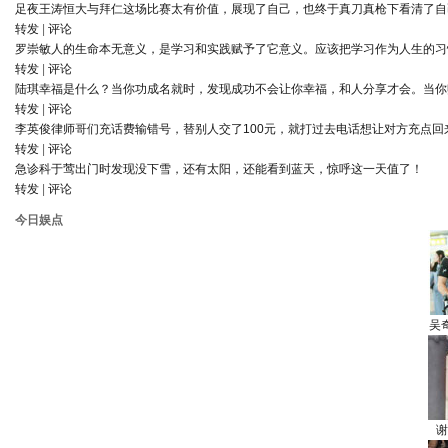
足夜王涛
恒大与拜仁这场比赛太有价值，展现了自己，也终于真刀真枪下看清了自
转发
|
评论
罗崇敏
人的生命本无意义，是学习和实践赋予了它意义。应该把学习作为人生的习
转发
|
评论
陆琪
幸福是什么？当你功成名就时，发现成功不会让你幸福，和人分享才会。当你
转发
|
评论
李英俊律师
哥们充话费输错号，替别人交了100元，就打过去电话想让对方充点回
转发
|
评论
急诊科于莺
出门时发现没下雪，还有太阳，还能看到蓝天，惊呼这一天值了！
转发
|
评论
今日娱点
吴
谢