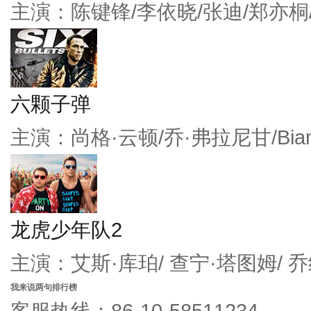
主演：陈键锋/李依晓/张迪/郑亦桐
六颗子弹
主演：尚格·云顿/乔·弗拉尼甘/Bianc
龙虎少年队2
主演：艾斯·库珀/ 查宁·塔图姆/ 
我来说两句排行榜
客服热线：86-10-58511234