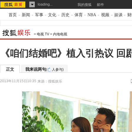
loading...
我的搜狐
邮件
首页
-
新闻
-
军事
-
文化
-
历史
-
体育
-
NBA
-
视频
-
娱谈
-
财
>
电视 TV
>
内地电视
《咱们结婚吧》植入引热议 回
正文
我来说两句
(
人参与)
2013年11月15日10:35
来源：
搜狐娱乐