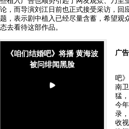
些植入广告也顺势引起了网友观众、乃至
论，而导演刘江日前也正式接受采访，回
题，表示剧中植入已经尽量含蓄，希望观
态去看待这部作品。
收
广告
《咱们结婚吧》将播 黄海波
被问绯闻黑脸
据
吧》
南卫
猛，
今年
录，
收视