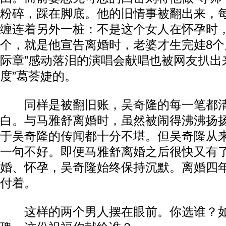
粉碎，踩在脚底。他的旧情事被翻出来，
缠连着另外一桩：不是这个女人在怀孕时
个，就是他宣告离婚时，老婆才生完娃8个
际章”感动落泪的演唱会献唱也被网友扒出
度”葛荟婕的。
同样是被翻旧账，吴奇隆的每一笔都清
白。与马雅舒离婚时，虽然被闹得沸沸扬
于吴奇隆的传闻都十分不堪。但吴奇隆从
一句不好。即便马雅舒离婚之后很快又有
婚、怀孕，吴奇隆始终保持沉默。离婚四
付着。
这样的两个男人摆在眼前。你选谁？如