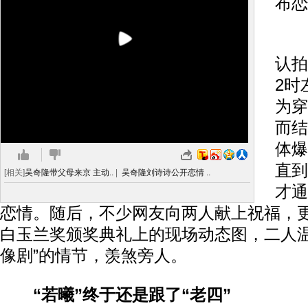
布恋
吴
认拍
2时
为穿
而结
体爆
直到
[相关]
吴奇隆带父母来京 主动..
|
吴奇隆刘诗诗公开恋情 ..
才通
恋情。随后，不少网友向两人献上祝福，
白玉兰奖颁奖典礼上的现场动态图，二人温
像剧”的情节，羡煞旁人。
“若曦”终于还是跟了“老四”