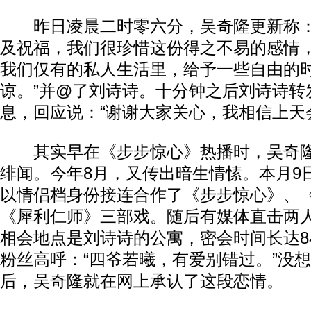
昨日凌晨二时零六分，吴奇隆更新称：
及祝福，我们很珍惜这份得之不易的感情
我们仅有的私人生活里，给予一些自由的
谅。”并@了刘诗诗。十分钟之后刘诗诗转
息，回应说：“谢谢大家关心，我相信上天
其实早在《步步惊心》热播时，吴奇隆
绯闻。今年8月，又传出暗生情愫。本月9
以情侣档身份接连合作了《步步惊心》、
《犀利仁师》三部戏。随后有媒体直击两
相会地点是刘诗诗的公寓，密会时间长达
粉丝高呼：“四爷若曦，有爱别错过。”没
后，吴奇隆就在网上承认了这段恋情。