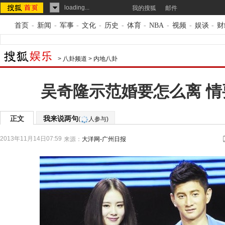
loading...
我的搜狐
邮件
首页
-
新闻
-
军事
-
文化
-
历史
-
体育
-
NBA
-
视频
-
娱谈
-
财
>
八卦频道
>
内地八卦
吴奇隆示范婚要怎么离 情
正文
我来说两句
(
人参与)
2013年11月14日07:59
来源：
大洋网-广州日报