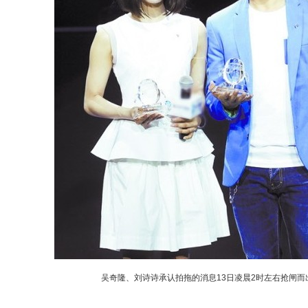
吴奇隆、刘诗诗承认拍拖的消息13日凌晨2时左右抢闸而