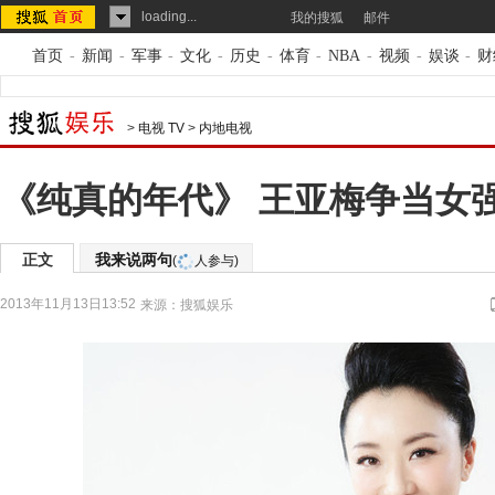
loading...
我的搜狐
邮件
首页
-
新闻
-
军事
-
文化
-
历史
-
体育
-
NBA
-
视频
-
娱谈
-
财
>
电视 TV
>
内地电视
《纯真的年代》 王亚梅争当女
正文
我来说两句
(
人参与)
2013年11月13日13:52
来源：
搜狐娱乐