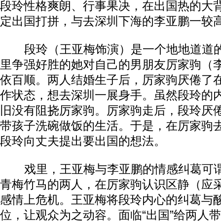
段玲性格爽朗、行事果决，在出国热的大
定出国打拼，与去深圳下海的李亚鹏一较
段玲（王亚梅饰演）是一个地地道道的
里争强好胜的她对自己的男朋友厉家驹（
依百顺。两人结婚生子后，厉家驹厌倦了
作状态，想去深圳一展身手。虽然段玲的
旧没有阻挠厉家驹。厉家驹走后，段玲厌
带孩子洗碗做饭的生活。于是，在厉家驹
段玲向丈夫提出要出国的想法。
戏里，王亚梅与李亚鹏的情感纠葛可谓“
青梅竹马的两人，在厉家驹认识区静（应
感情上危机。王亚梅将段玲内心的纠葛与
位，让观众为之动容。面临“出国”给两人