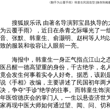
《翻手为云覆手雨》韩童生民国造型
[保存到相册
搜狐娱乐讯 由著名导演郭宝昌执导的
为云覆手雨》，近日在杀青之际曝光了一
音、张默、韩童生、俞灏明、赵柯等人均
致的服装和妆容让人眼前一亮。
海报中，韩童生一身正气指点江山之态
医吕醒一德高望重的身份，千古绝学，名
竟会发生何事着实令人好奇。据悉，该剧
说《手相》改编，主要讲述了民国初年两
决，争夺“手诊”绝学的往事。而韩童生饰
年医馆德庆会的掌门人，一生以悬壶济世
家再现中医大师如何通过望、闻、问、切