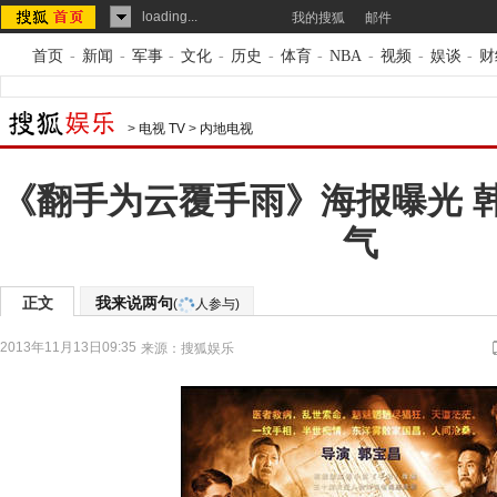
loading...
我的搜狐
邮件
首页
-
新闻
-
军事
-
文化
-
历史
-
体育
-
NBA
-
视频
-
娱谈
-
财
>
电视 TV
>
内地电视
《翻手为云覆手雨》海报曝光 
气
正文
我来说两句
(
人参与)
2013年11月13日09:35
来源：
搜狐娱乐