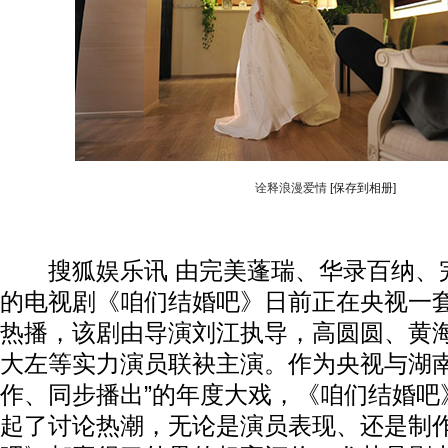
诠释浪漫爱情
[保存到相册]
搜狐娱乐讯 由完美蓬瑞、华录百纳、
的电视剧《咱们结婚吧》日前正在央视一
热播，该剧由导演刘江执导，高圆圆、黄
大左等实力演员联袂主演。作为央视与湖南
作、同步播出”的年度大戏，《咱们结婚吧
起了讨论热潮，无论是演员表现、还是制