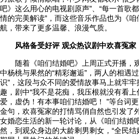
吧》这么用心的电视剧原声”、“每一首歌
情的完美解读”，而这些音乐作品也为《咱
航，带来了更多温馨、浪漫气质。
风格备受好评 观众热议剧中欢喜冤家
随着《咱们结婚吧》上周正式开播，观
中杨桃与果然的“精彩邂逅”，两人的相遇过
识”，这段与众不同的爱情故事马上就牢牢
趣，剧中“我不是花痴，我压根就没有看上你
爱，虚伪！有本事咱们结婚吧！ ”等台词
金句，欢喜冤家的打情骂俏自然也引发了
女婚恋生活的新一轮讨论，从《咱们结婚
然，到观众身边的大龄剩男剩女，“全民结