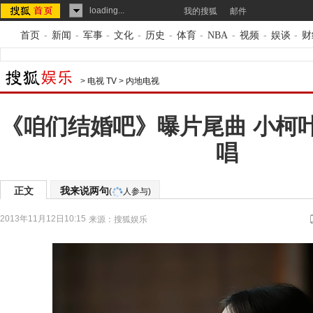
loading...
我的搜狐
邮件
首页
-
新闻
-
军事
-
文化
-
历史
-
体育
-
NBA
-
视频
-
娱谈
-
财
>
电视 TV
>
内地电视
《咱们结婚吧》曝片尾曲 小柯
唱
正文
我来说两句
(
人参与)
2013年11月12日10:15
来源：
搜狐娱乐