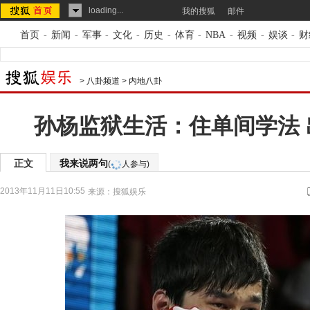
loading...
我的搜狐
邮件
首页
-
新闻
-
军事
-
文化
-
历史
-
体育
-
NBA
-
视频
-
娱谈
-
财
>
八卦频道
>
内地八卦
孙杨监狱生活：住单间学法 
正文
我来说两句
(
人参与)
2013年11月11日10:55
来源：
搜狐娱乐