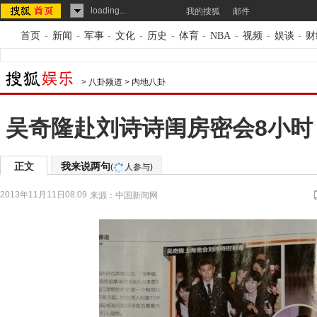
loading...
我的搜狐
邮件
首页
-
新闻
-
军事
-
文化
-
历史
-
体育
-
NBA
-
视频
-
娱谈
-
财
>
八卦频道
>
内地八卦
吴奇隆赴刘诗诗闺房密会8小时
正文
我来说两句
(
人参与)
2013年11月11日08:09
来源：
中国新闻网