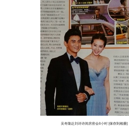
吴奇隆赴刘诗诗闺房密会8小时
[保存到相册]