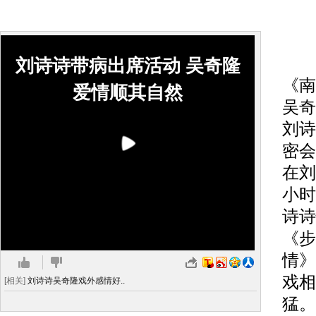
中
刘诗诗带病出席活动 吴奇隆
《南
爱情顺其自然
吴奇
刘诗
密会
在刘
小时
诗诗
《步
情》
戏相
[相关]
刘诗诗吴奇隆戏外感情好..
猛。