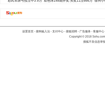
彩民车牌号投注中3.9万
双色球148期开奖:头奖11注666万
徐州小
设置首页
-
搜狗输入法
-
支付中心
-
搜狐招聘
-
广告服务
-
客服中心
Copyright
©
2018 Sohu.com 
搜狐不良信息举