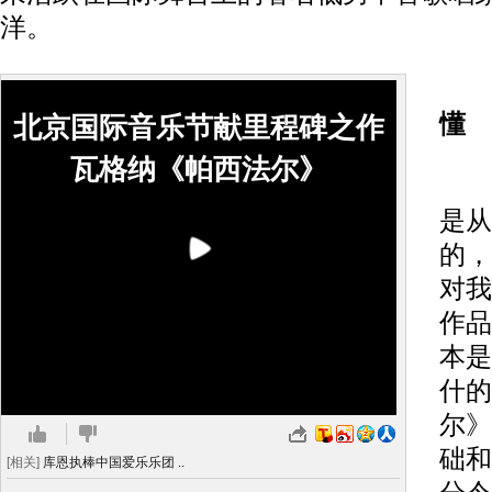
洋。
懂
北京国际音乐节献里程碑之作
瓦格纳《帕西法尔》
沈
是从
的，
对我
作品
本是
什的
尔》
础和
[相关]
库恩执棒中国爱乐乐团 ..