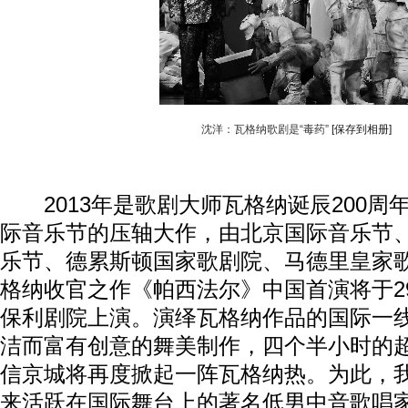
沈洋：瓦格纳歌剧是“毒药”
[保存到相册]
2013年是歌剧大师瓦格纳诞辰200周
际音乐节的压轴大作，由北京国际音乐节
乐节、德累斯顿国家歌剧院、马德里皇家
格纳收官之作《帕西法尔》中国首演将于2
保利剧院上演。演绎瓦格纳作品的国际一
洁而富有创意的舞美制作，四个半小时的
信京城将再度掀起一阵瓦格纳热。为此，
来活跃在国际舞台上的著名低男中音歌唱家