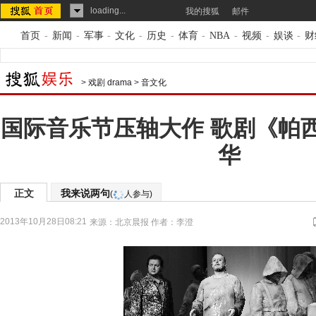
loading...
我的搜狐
邮件
首页
-
新闻
-
军事
-
文化
-
历史
-
体育
-
NBA
-
视频
-
娱谈
-
财
>
戏剧 drama
>
音文化
国际音乐节压轴大作 歌剧《帕
华
正文
我来说两句
(
人参与)
2013年10月28日08:21
来源：
北京晨报
作者：李澄