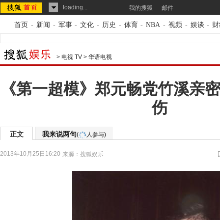
loading...
我的搜狐
邮件
首页
-
新闻
-
军事
-
文化
-
历史
-
体育
-
NBA
-
视频
-
娱谈
-
财
>
电视 TV
>
华语电视
《第一超模》郑元畅党竹溪亲密
伤
正文
我来说两句
(
人参与)
2013年10月25日16:20
来源：
搜狐娱乐