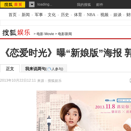
loading...
我的搜狐
邮件
首页
-
新闻
-
军事
-
文化
-
历史
-
体育
-
NBA
-
视频
-
娱谈
-
财
>
电影 Movie
>
电影新闻
《恋爱时光》曝“新娘版”海报 
正文
我来说两句
(
人参与)
2013年10月22日12:11
来源：
搜狐娱乐