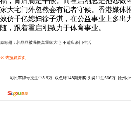
福，背后满是辛酸。而霍启刚总是抱怨做
家大宅门外忽然会有记者守候。香港媒体
效仿千亿媳妇徐子淇，在公益事业上多出
随，跟着霍启刚致力于体育事业。
原标题：郭晶晶被曝搬离霍家大宅 不适应豪门生活
彩民车牌号投注中3.9万
双色球148期开奖:头奖11注666万
徐州小