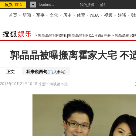
loading...
我的搜狐
邮件
首页
-
新闻
-
军事
-
文化
-
历史
-
体育
-
NBA
-
视频
-
娱谈
-
财
>
郭晶晶霍启刚婚礼|郭晶晶霍启刚11月8日注册
>
郭晶晶霍启刚
郭晶晶被曝搬离霍家大宅 不
正文
我来说两句
(
人参与)
2013年10月21日10:15
来源：
海峡都市报