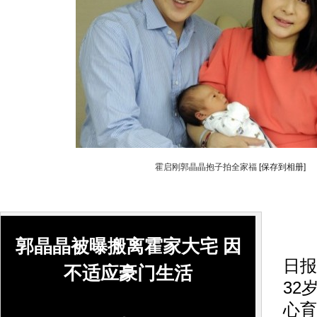
霍启刚郭晶晶抱子拍全家福
[保存到相册]
海
郭晶晶被曝搬离霍家大宅 因
日报
不适应豪门生活
32
心育