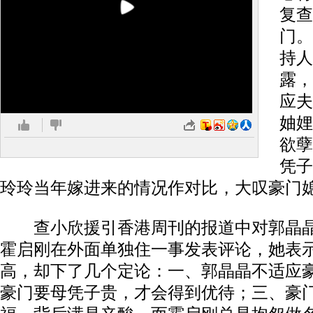
复查
门。
持人
露，
应夫
妯娌
欲孽
凭子
玲玲当年嫁进来的情况作对比，大叹豪门
查小欣援引香港周刊的报道中对郭晶晶
霍启刚在外面单独住一事发表评论，她表
高，却下了几个定论：一、郭晶晶不适应
豪门要母凭子贵，才会得到优待；三、豪