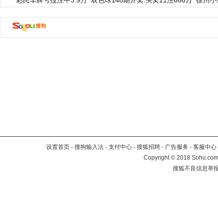
彩民车牌号投注中3.9万
双色球148期开奖:头奖11注666万
徐州小
设置首页
-
搜狗输入法
-
支付中心
-
搜狐招聘
-
广告服务
-
客服中心
Copyright
©
2018 Sohu.com 
搜狐不良信息举