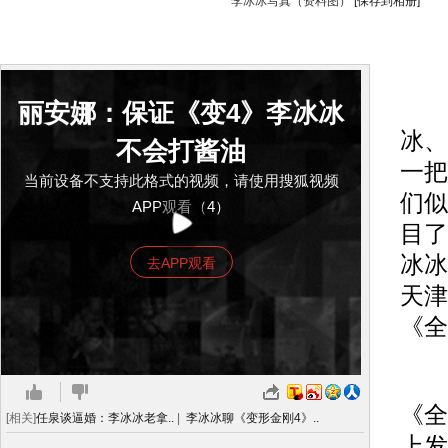
李冰冰写真（资料图）
[保存到相册]
河
丽安娜：保证《变4》李冰冰
冰、
不会打酱油
一把
当前设备不支持此格式的视频，请使用搜狐视频
们似
APP观看（4）
目了
冰冰
去APP观看
天津
《全
有
《全
[相关]
任泉谈逼婚：李冰冰老拿..
|
李冰冰聊《变形金刚4》..
上发