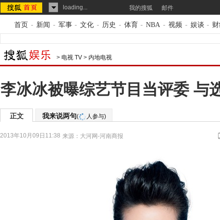
loading...
我的搜狐
邮件
首页
-
新闻
-
军事
-
文化
-
历史
-
体育
-
NBA
-
视频
-
娱谈
-
财
>
电视 TV
>
内地电视
李冰冰被曝综艺节目当评委 与
正文
我来说两句
(
人参与)
2013年10月09日11:38
来源：
大河网-河南商报