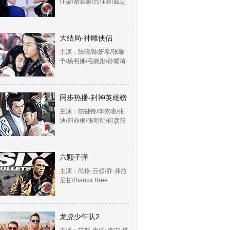
任梁/谢君豪/吕佳容/戚迹
大结局-神雕侠侣
主演：陈晓/陈妍希/张馨
予/杨明娜/毛晓彤/孙耀琦
同步热播-封神英雄榜
主演：陈键锋/李依晓/张
迪/郑亦桐/张明明/何彦霓
六颗子弹
主演：尚格·云顿/乔·弗拉
尼甘/Bianca Bree
龙虎少年队2