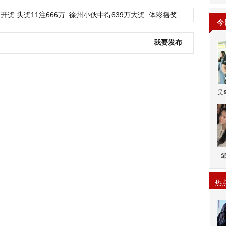
开奖:头奖11注666万
徐州小伙中得639万大奖
体彩摇奖
今
我要发布
吴
热