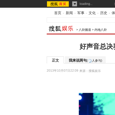
loading...
首页
-
新闻
-
军事
-
文化
-
历史
-
>
八卦频道
>
内地八卦
好声音总决
正文
我来说两句
(
人参与)
2013年10月07日22:09
来源：
搜狐娱乐