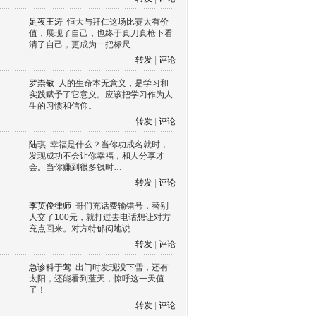
足夜王涛
恒大与拜仁这场比赛太有价
值，展现了自己，也终于真刀真枪下看
清了自己，更成为一把标尺…
转发
|
评论
罗崇敏
人的生命本无意义，是学习和
实践赋予了它意义。应该把学习作为人
生的习惯和信仰。
转发
|
评论
陆琪
幸福是什么？当你功成名就时，
发现成功不会让你幸福，和人分享才
会。当你赚到很多钱时…
转发
|
评论
李英俊律师
哥们充话费输错号，替别
人交了100元，就打过去电话想让对方
充点回来。对方特郁闷地说…
转发
|
评论
急诊科于莺
出门时发现没下雪，还有
太阳，还能看到蓝天，惊呼这一天值
了！
转发
|
评论