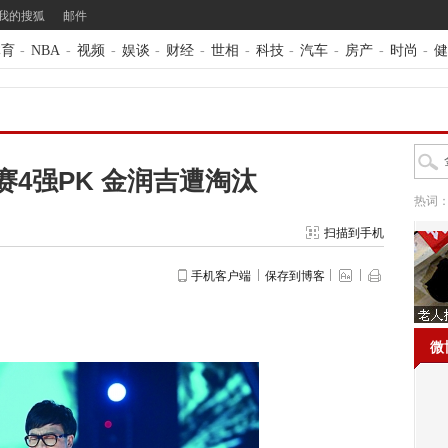
我的搜狐
邮件
体育
-
NBA
-
视频
-
娱谈
-
财经
-
世相
-
科技
-
汽车
-
房产
-
时尚
-
健
赛4强PK 金润吉遭淘汰
热词
扫描到手机
手机客户端
保存到博客
微