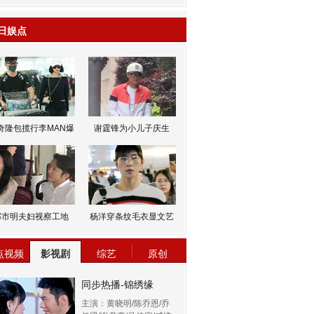
日娱点
奇隆包揽行李MAN爆
谢霆锋为小儿子庆生
邹市明夫妇视察工地
杨洋穿条纹毛衣显文艺
点视频
影视剧
综艺
原创
同步热播-锦绣缘
主演：黄晓明/陈乔恩/乔