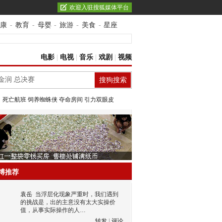
欢迎入驻搜狐媒体平台
康
-
教育
-
母婴
-
旅游
-
美食
-
星座
电影
|
电视
|
音乐
|
戏剧
|
视频
：
死亡航班
饲养蜘蛛侠
夺命房间
引力双眼皮
博推荐
袁岳
当浮层化现象严重时，我们遇到
的挑战是，出的主意没有太大实操价
值，从事实际操作的人…
转发
|
评论