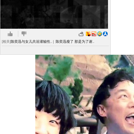
[相关]
陈奕迅与女儿共浴灌输性..
|
陈奕迅瘦了 那是为了谢..