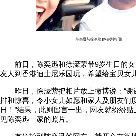
陈奕迅与徐濠萦
[保存到相册]
前日，陈奕迅和徐濠萦带9岁生日的女
友人到香港迪士尼乐园玩，希望给宝贝女
昨日，徐濠萦把相片放上微博说：“谢
排和惊喜，令小女儿如愿和家人及朋友们
日！”结果，此则留言一出，网友就纷纷贴
见陈奕迅一家的照片。