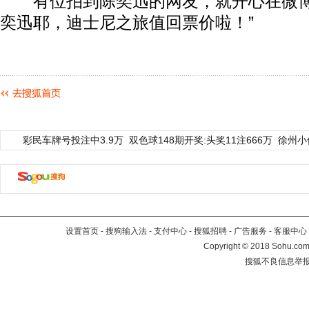
有位拍到陈奕迅的网友，就开心在微博
奕迅耶，迪士尼之旅值回票价啦！”
彩民车牌号投注中3.9万
双色球148期开奖:头奖11注666万
徐州小
设置首页
-
搜狗输入法
-
支付中心
-
搜狐招聘
-
广告服务
-
客服中心
Copyright
©
2018 Sohu.com 
搜狐不良信息举