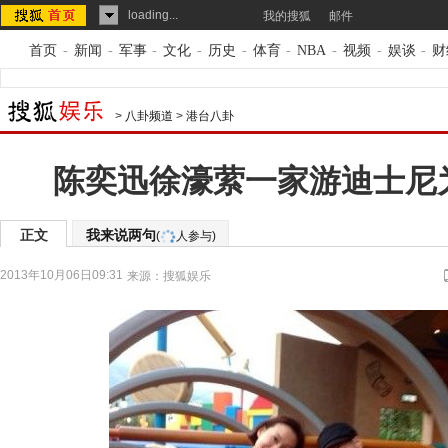
loading...
我的搜狐
邮件
首页
-
新闻
-
军事
-
文化
-
历史
-
体育
-
NBA
-
视频
-
娱谈
-
财
>
八卦频道
>
港台八卦
陈奕迅徐濠萦一家游迪士尼
正文
我来说两句
(
人参与)
2013年10月06日09:31
来源：
搜狐娱乐