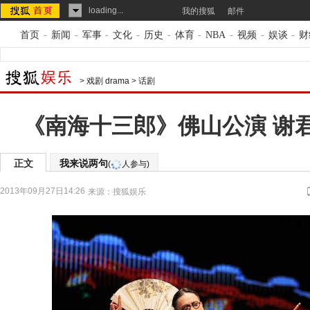
loading...
我的搜狐
邮件
首页
-
新闻
-
军事
-
文化
-
历史
-
体育
-
NBA
-
视频
-
娱谈
-
财
>
戏剧 drama
>
话剧
《南海十三郎》佛山公演 谢
正文
我来说两句
(
人参与)
2013年09月27日14:26
来源：
搜狐娱乐