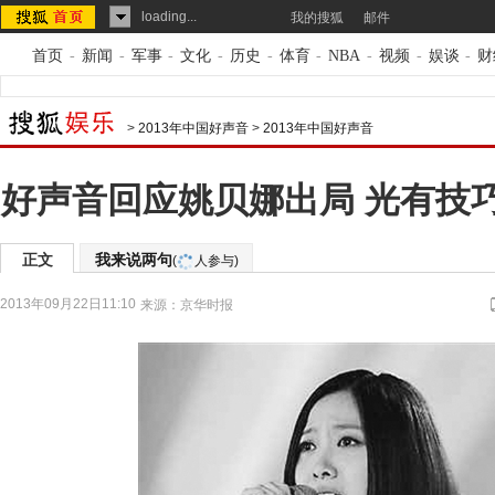
loading...
我的搜狐
邮件
首页
-
新闻
-
军事
-
文化
-
历史
-
体育
-
NBA
-
视频
-
娱谈
-
财
>
2013年中国好声音
>
2013年中国好声音
好声音回应姚贝娜出局 光有技
正文
我来说两句
(
人参与)
2013年09月22日11:10
来源：
京华时报