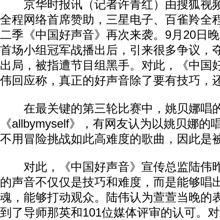
京华时报讯（记者许青红）由搜狐视频
全程网络首席赞助，三星电子、百雀羚全
二季《中国好声音》再次来袭。9月20日
首场小组冠军战播出后，引来很多争议，
出局，被指遭节目组黑手。对此，《中国
伟回应称，真正的好声音除了要有技巧，
在最关键的第三轮比赛中，姚贝娜唱的
《allbymyself》，有网友认为以姚贝娜
不用冒险挑战如此高难度的歌曲，因此是
对此，《中国好声音》宣传总监陆伟昨
的声音不仅仅是技巧和难度，而是能够唱
魂，能够打动观众。陆伟认为萱萱当晚的
到了导师那英和101位媒体评审的认可。