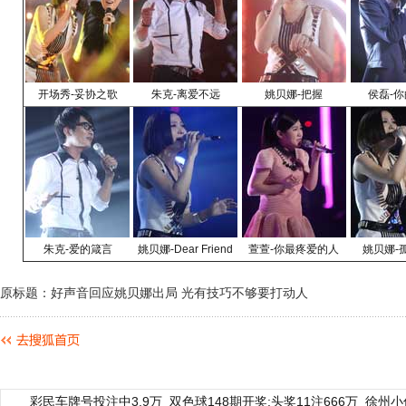
开场秀-妥协之歌
朱克-离爱不远
姚贝娜-把握
侯磊-
朱克-爱的箴言
姚贝娜-Dear Friend
萱萱-你最疼爱的人
姚贝娜-
原标题：好声音回应姚贝娜出局 光有技巧不够要打动人
彩民车牌号投注中3.9万
双色球148期开奖:头奖11注666万
徐州小