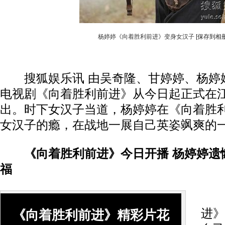
杨婷婷《向着胜利前进》变身女汉子
[保存到相册
搜狐娱乐讯 由吴奇隆、甘婷婷、杨婷
电视剧《向着胜利前进》从今日起正式在
出。时下女汉子当道，杨婷婷在《向着胜
女汉子的瘾，在战地一展自己英姿飒爽的
《向着胜利前进》今日开播 杨婷婷遗
福
在
进》
《向着胜利前进》精彩片花