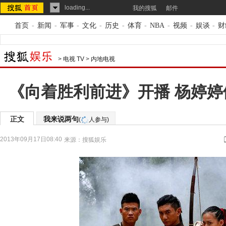
loading...
我的搜狐
邮件
首页
-
新闻
-
军事
-
文化
-
历史
-
体育
-
NBA
-
视频
-
娱谈
-
财
>
电视 TV
>
内地电视
《向着胜利前进》开播 杨婷
正文
我来说两句
(
人参与)
2013年09月17日08:40
来源：
搜狐娱乐