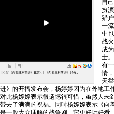
自己
扮演
猎户
一流
中也
战火
成为
士。
有一
情，
[相关]
《向着胜利前进》花絮-..
|
《向着胜利前进》34分..
天举
进》的开播发布会，杨婷婷因为在外地工
对此杨婷婷表示很遗憾很可惜，虽然人未
带去了满满的祝福。同时杨婷婷表示《向
是一般大众理解的战争剧，它更好玩好看