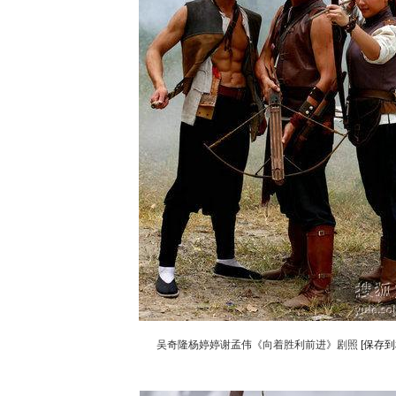
吴奇隆杨婷婷谢孟伟《向着胜利前进》剧照
[保存到