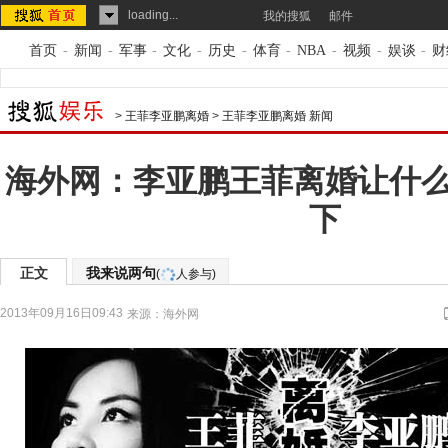
loading...
我的搜狐
邮件
首页
-
新闻
-
军事
-
文化
-
历史
-
体育
-
NBA
-
视频
-
娱谈
-
财
>
王菲李亚鹏离婚
>
王菲李亚鹏离婚 新闻
海外网：李亚鹏王菲离婚让什
下
正文
我来说两句
(
人参与)
2013年09月16日09:43
来源：
海外网