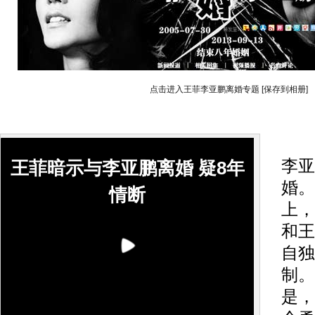
点击进入王菲李亚鹏离婚专题
[保存到相册]
20
李亚
王菲暗示与李亚鹏离婚 疑8年
婚。
情断
上，
和王
自独
制。
是，