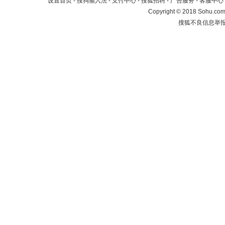
设置首页
-
搜狗输入法
-
支付中心
-
搜狐招聘
-
广告服务
-
客服中心
Copyright
©
2018 Sohu.com 
搜狐不良信息举