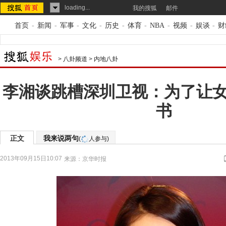
loading...
我的搜狐
邮件
首页
-
新闻
-
军事
-
文化
-
历史
-
体育
-
NBA
-
视频
-
娱谈
-
财
>
八卦频道
>
内地八卦
李湘谈跳槽深圳卫视：为了让
书
正文
我来说两句
(
人参与)
2013年09月15日10:07
来源：
京华时报