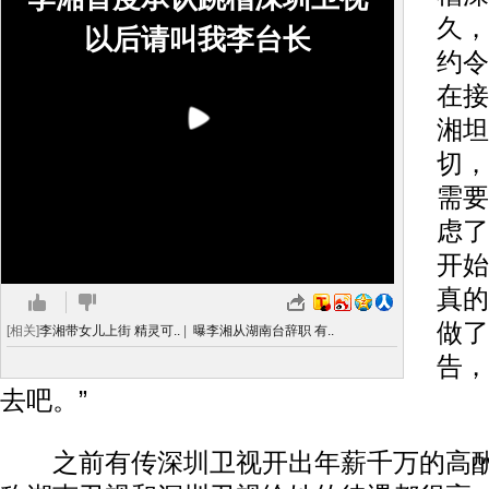
久，
以后请叫我李台长
约令
在接
湘坦
切，
需要
虑了
开始
真的
做了
[相关]
李湘带女儿上街 精灵可..
|
曝李湘从湖南台辞职 有..
告，
去吧。”
之前有传深圳卫视开出年薪千万的高酬