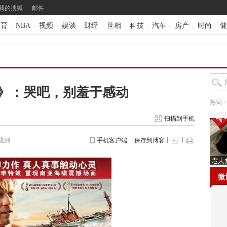
我的搜狐
邮件
体育
-
NBA
-
视频
-
娱谈
-
财经
-
世相
-
科技
-
汽车
-
房产
-
时尚
-
健
》：哭吧，别羞于感动
热词
扫描到手机
规则
手机客户端
保存到博客
微