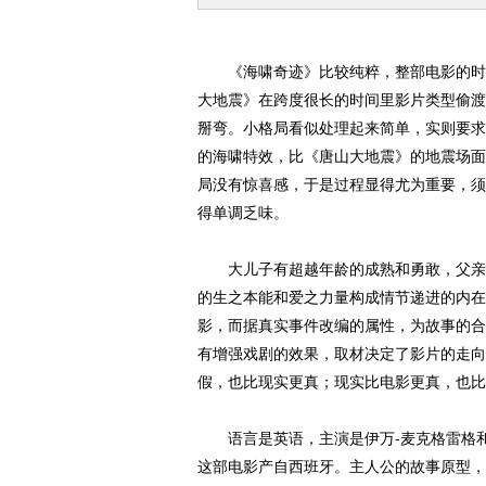
《海啸奇迹》比较纯粹，整部电影的时间
大地震》在跨度很长的时间里影片类型偷渡
掰弯。小格局看似处理起来简单，实则要求
的海啸特效，比《唐山大地震》的地震场面
局没有惊喜感，于是过程显得尤为重要，须
得单调乏味。
大儿子有超越年龄的成熟和勇敢，父亲秉
的生之本能和爱之力量构成情节递进的内在
影，而据真实事件改编的属性，为故事的合
有增强戏剧的效果，取材决定了影片的走向
假，也比现实更真；现实比电影更真，也比
语言是英语，主演是伊万-麦克格雷格和
这部电影产自西班牙。主人公的故事原型，