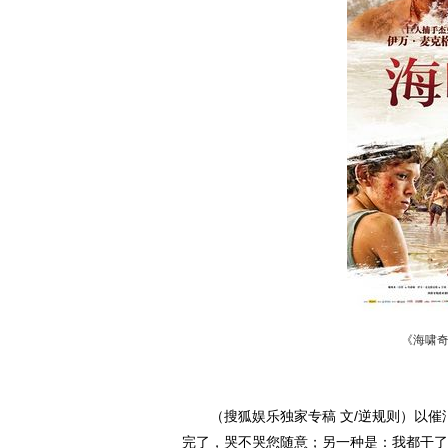
《海啸
（搜狐娱乐独家专稿 文/逆规则）以催
完了，哭不哭您随意；另一种是：我都干了