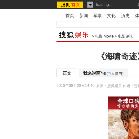
loading...
首页
-
新闻
-
军事
-
文化
-
历史
-
>
电影 Movie
>
电影评论
《海啸奇迹
正文
我来说两句
(
人参与)
2013年08月28日14:40
来源：
搜狐娱乐
作者：逆