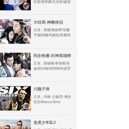
任梁/谢君豪/吕佳容/戚迹
大结局-神雕侠侣
主演：陈晓/陈妍希/张馨
予/杨明娜/毛晓彤/孙耀琦
同步热播-封神英雄榜
主演：陈键锋/李依晓/张
迪/郑亦桐/张明明/何彦霓
六颗子弹
主演：尚格·云顿/乔·弗拉
尼甘/Bianca Bree
龙虎少年队2