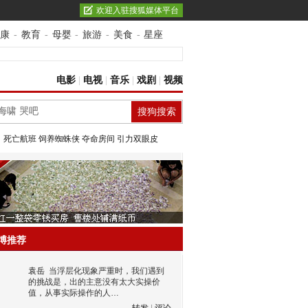
欢迎入驻搜狐媒体平台
康
-
教育
-
母婴
-
旅游
-
美食
-
星座
电影
|
电视
|
音乐
|
戏剧
|
视频
：
死亡航班
饲养蜘蛛侠
夺命房间
引力双眼皮
博推荐
袁岳
当浮层化现象严重时，我们遇到
的挑战是，出的主意没有太大实操价
值，从事实际操作的人…