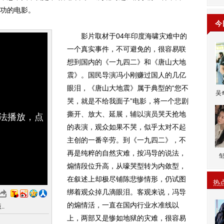
功的电影。
今
影片取材于04年印度海啸灾难中的
一个真实事件，不可避免的，很容易联
想到国内的《一九四二》和《唐山大地
震》。国民导演冯小刚赚过国人的几亿
眼泪，《唐山大地震》属于典型的“您不
吴
哭，就是不给我面子”电影，将一个悲剧
撕开、放大、延展，辅以演员哭天抢地
无法播放，点
的表演，观众如果不哭，似乎太对不起
主创的一番辛劳。到《一九四二》，不
再是纯粹的自然灾难，按冯导的说法，
煽情段位升高，从嚎哭型转为内敛型，
在叙述上却极尽铺陈悲惨情形，仍试图
热
绑着观众掉几滴眼泪。客观来说，冯导
的煽情活，一直在国内行业水准线以
.
上，两部又是惨如地狱的灾难，很容易