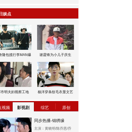
日娱点
奇隆包揽行李MAN爆
谢霆锋为小儿子庆生
邹市明夫妇视察工地
杨洋穿条纹毛衣显文艺
点视频
影视剧
综艺
原创
同步热播-锦绣缘
主演：黄晓明/陈乔恩/乔