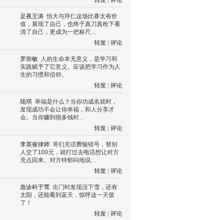
转发
|
评论
足夜王涛
恒大与拜仁这场比赛太有价
值，展现了自己，也终于真刀真枪下看
清了自己，更成为一把标尺…
转发
|
评论
罗崇敏
人的生命本无意义，是学习和
实践赋予了它意义。应该把学习作为人
生的习惯和信仰。
转发
|
评论
陆琪
幸福是什么？当你功成名就时，
发现成功不会让你幸福，和人分享才
会。当你赚到很多钱时…
转发
|
评论
李英俊律师
哥们充话费输错号，替别
人交了100元，就打过去电话想让对方
充点回来。对方特郁闷地说…
转发
|
评论
急诊科于莺
出门时发现没下雪，还有
太阳，还能看到蓝天，惊呼这一天值
了！
转发
|
评论