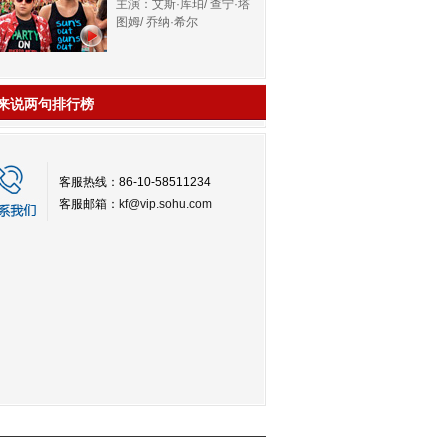
主演：艾斯·库珀/ 查宁·塔
图姆/ 乔纳·希尔
来说两句排行榜
客服热线：86-10-58511234
客服邮箱：
kf@vip.sohu.com