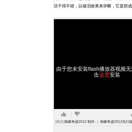
活干得不错，以催泪效果来评断，它是部成
由于您未安装flash播放器视频
击
这里
安装
[相关]
海啸奇迹2012 制作..
|
海啸奇迹2012先行版.