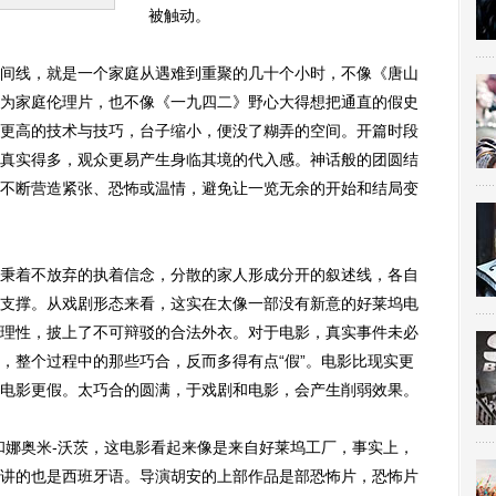
被触动。
线，就是一个家庭从遇难到重聚的几十个小时，不像《唐山
为家庭伦理片，也不像《一九四二》野心大得想把通直的假史
更高的技术与技巧，台子缩小，便没了糊弄的空间。开篇时段
真实得多，观众更易产生身临其境的代入感。神话般的团圆结
不断营造紧张、恐怖或温情，避免让一览无余的开始和结局变
着不放弃的执着信念，分散的家人形成分开的叙述线，各自
支撑。从戏剧形态来看，这实在太像一部没有新意的好莱坞电
理性，披上了不可辩驳的合法外衣。对于电影，真实事件未必
，整个过程中的那些巧合，反而多得有点“假”。电影比现实更
电影更假。太巧合的圆满，于戏剧和电影，会产生削弱效果。
娜奥米-沃茨，这电影看起来像是来自好莱坞工厂，事实上，
讲的也是西班牙语。导演胡安的上部作品是部恐怖片，恐怖片