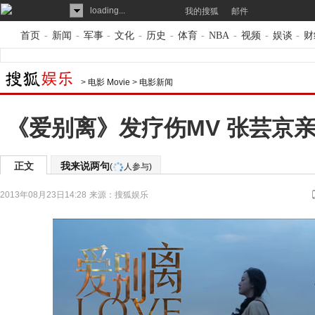
loading...
我的搜狐
邮件
首页
-
新闻
-
军事
-
文化
-
历史
-
体育
-
NBA
-
视频
-
娱谈
-
财
>
电影 Movie
>
电影新闻
《爱别离》发疗伤MV 张芸京
正文
我来说两句
(
人参与)
2013年08月23日14:28
来源：
搜狐娱乐