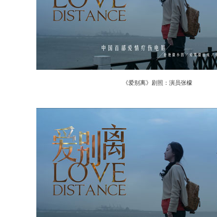
《爱别离》剧照：演员张檬