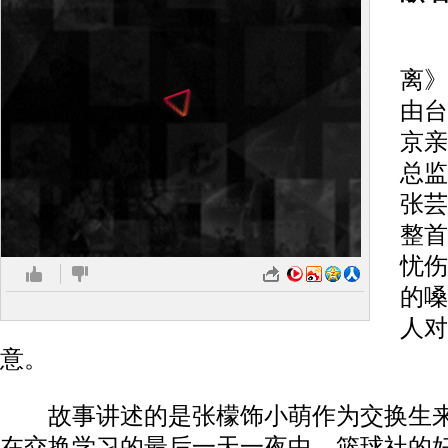
此
离》
由台
京亲
总监
张芸
整首
忧伤
的嗓
人对
意。
故事讲述的是张檬饰小萌作为交换生来
在交换学习的最后一天一夜中，篮球社的