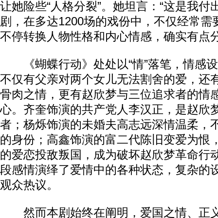
让她险些“人格分裂”。她坦言：“这是我付
剧，在多达1200场的戏份中，不仅经常
不停转换人物性格和内心情感，确实有点分
《蝴蝶行动》处处以“情”落笔，情感设
不仅有父亲对两个女儿无法割舍的爱，还
骨肉之情，更有赵欣梦与三位追求者的情
心。齐奎饰演的共产党人李汉正，是赵欣
者；杨烁饰演的未婚夫高志远深情温柔，
的身份；高鑫饰演的富二代陈旧变爱为恨
的爱恋投敌叛国，成为破坏赵欣梦革命行
段感情演绎了爱情中的各种状态，复杂的
观众热议。
然而本剧始终在阐明，爱国之情、正义