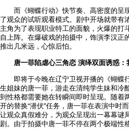
而《蝴蝶行动》快节奏、高密度的呈现
了观众的试听观看模式。剧中开场就带有
主角为了表现职业特工的面貌，火爆的打
自上阵。在爆破戏的拍摄中，饰演李汉正
推出几米远，心惊后怕。
唐一菲陷虐心三角恋 演绎双面诱惑：
即将于今晚在辽宁卫视开播的《蝴蝶行
生姐妹的唐一菲，游走在清纯学生妹和冷
到性格都需要她在转瞬间即时呈现。随着
开的替换“潜伏”任务，唐一菲在表演中时
让观众真假难分，为观众呈现出一幕幕谜
剧。由于拍摄中唐一菲不停在两个极端性