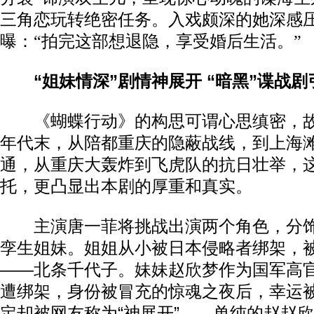
三角恋玩转绝密任务。入戏颇深的她深感
曝：“拍完这部想退隐，享受婚后生活。”
“姐妹情深”剧情神展开 “暗黑”谍战
《蝴蝶行动》的构思可谓心思缜密，故
年代末，从陪都重庆的隐蔽战线，到上海
通，从重庆大轰炸到飞虎队的抗日壮举，
托，更凸显出本剧的厚重和真实。
主演唐一菲将挑战出演两个角色，分饰
孪生姐妹。姐姐从小被日本侵略者绑架，
——北条千代子。妹妹赵欣梦作为国军高
遭绑架，身份被冒充的惊魂之夜后，幸运
定却被网友称为“神展开”——单纯的赵赵