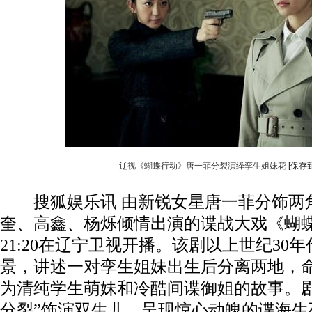
辽视《蝴蝶行动》唐一菲分裂演绎孪生姐妹花
[保存
搜狐娱乐讯 由新锐女星唐一菲分饰两
奎、高鑫、杨烁倾情出演的谍战大戏《蝴
21:20在辽宁卫视开播。该剧以上世纪30
景，讲述一对孪生姐妹出生后分离两地，
为清纯学生萌妹和冷酷间谍御姐的故事。剧
分裂”饰演双生儿，呈现惊心动魄的谍海生