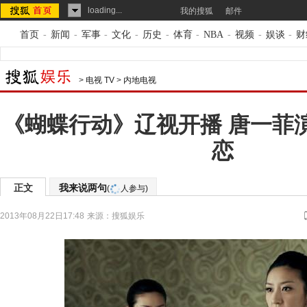
loading...
我的搜狐
邮件
首页
-
新闻
-
军事
-
文化
-
历史
-
体育
-
NBA
-
视频
-
娱谈
-
财
>
电视 TV
>
内地电视
《蝴蝶行动》辽视开播 唐一菲演
恋
正文
我来说两句
(
人参与)
2013年08月22日17:48
来源：
搜狐娱乐