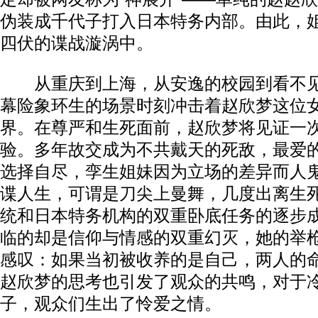
伪装成千代子打入日本特务内部。由此，
四伏的谍战漩涡中。
从重庆到上海，从安逸的校园到看不见
幕险象环生的场景时刻冲击着赵欣梦这位
界。在尊严和生死面前，赵欣梦将见证一
验。多年故交成为不共戴天的死敌，最爱
选择自尽，孪生姐妹因为立场的差异而人
谍人生，可谓是刀尖上曼舞，几度出离生
统和日本特务机构的双重卧底任务的逐步
临的却是信仰与情感的双重幻灭，她的举
感叹：如果当初被收养的是自己，两人的
赵欣梦的思考也引发了观众的共鸣，对于
子，观众们生出了怜爱之情。