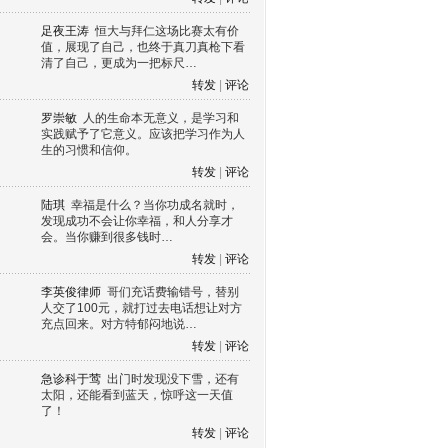
足夜王涛
恒大与拜仁这场比赛太有价
值，展现了自己，也终于真刀真枪下看
清了自己，更成为一把标尺…
转发
|
评论
罗崇敏
人的生命本无意义，是学习和
实践赋予了它意义。应该把学习作为人
生的习惯和信仰。
转发
|
评论
陆琪
幸福是什么？当你功成名就时，
发现成功不会让你幸福，和人分享才
会。当你赚到很多钱时…
转发
|
评论
李英俊律师
哥们充话费输错号，替别
人交了100元，就打过去电话想让对方
充点回来。对方特郁闷地说…
转发
|
评论
急诊科于莺
出门时发现没下雪，还有
太阳，还能看到蓝天，惊呼这一天值
了！
转发
|
评论