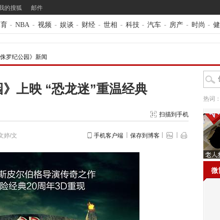
我的搜狐
邮件
体育
-
NBA
-
视频
-
娱谈
-
财经
-
世相
-
科技
-
汽车
-
房产
-
时尚
-
健
D侏罗纪公园》新闻
园》上映 “恐龙迷”重温经典
热词
扫描到手机
文婷/文
手机客户端
保存到博客
微