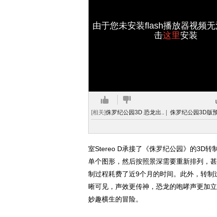
由于您未安装flash播放器视频
击
这里
安装
[相关]
侏罗纪公园3D 恐龙出..
|
侏罗纪公园3D版预
室Stereo D承接了《侏罗纪公园》的
单个图形，然后按照景深需要重新排列，甚
制过程耗费了近9个月的时间。此外，转制
晰可见，声效更传神，恐龙的咆哮声更加立
妙趣横生的冒险。