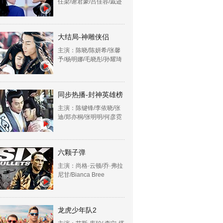
任梁/谢君豪/吕佳容/戚迹
大结局-神雕侠侣
主演：陈晓/陈妍希/张馨
予/杨明娜/毛晓彤/孙耀琦
同步热播-封神英雄榜
主演：陈键锋/李依晓/张
迪/郑亦桐/张明明/何彦霓
六颗子弹
主演：尚格·云顿/乔·弗拉
尼甘/Bianca Bree
龙虎少年队2