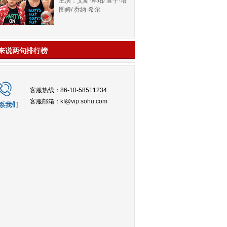
主演：艾斯·库珀/ 查宁·塔
图姆/ 乔纳·希尔
来说两句排行榜
客服热线：86-10-58511234
客服邮箱：
kf@vip.sohu.com