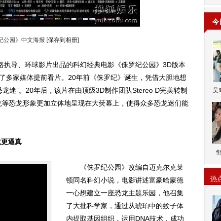
今
纪公园》中文海报
[保存到相册]
执导、环球影片出品的科幻经典电影《侏罗纪公园》3D版本
请了多家媒体提前看片。20年前《侏罗纪》诞生，凭借大胆地想
迷”。20年后，该片在由顶级3D制作团队Stereo D完美转制
吴
龙等恐龙形象更加立体地呈现在大荧幕上，使得众多恐龙迷们能
龙更逼真
《侏罗纪公园》改编自迈克尔克莱
热
顿同名科幻小说，电影讲述富豪哈蒙德
一心想建立一座恐龙主题乐园，他召集
了大批科学家，通过从琥珀中的蚊子体
内提取基因组织，运用DNA技术，成功