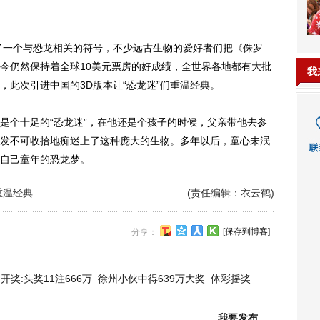
了一个与恐龙相关的符号，不少远古生物的爱好者们把《侏罗
今仍然保持着全球10美元票房的好成绩，全世界各地都有大批
我
，此次引进中国的3D版本让“恐龙迷”们重温经典。
个十足的“恐龙迷”，在他还是个孩子的时候，父亲带他去参
发不可收拾地痴迷上了这种庞大的生物。多年以后，童心未泯
自己童年的恐龙梦。
重温经典
(责任编辑：衣云鹤)
[保存到博客]
分享：
开奖:头奖11注666万
徐州小伙中得639万大奖
体彩摇奖
我要发布