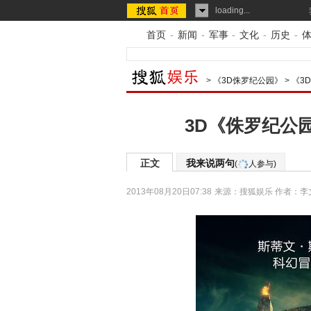
loading...
首页
-
新闻
-
军事
-
文化
-
历史
-
>
《3D侏罗纪公园》
>
《3
3D《侏罗纪公
正文
我来说两句
(
人参与)
2013年08月20日07:38
来源：
搜狐娱乐
作者：李