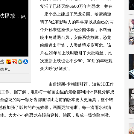
复活了已经灭绝6500万年的恐龙，并在
一座小岛上建成了恐龙公园。哈蒙德邀
无法播放，点
请了3位有影响力的科学家以及自己的两
个外孙来这座侏罗纪公园体验，不料当
晚小岛遭遇台风，安保系统故障，恐龙
纷纷逃出牢笼，人类处境岌岌可危。该
片在20年前上映时吸引了大批粉丝，此
次重新上映也让不少90、00后的年轻观
众大呼“好刺激”。
告片..
由詹姆斯-卡梅隆引荐，知名3D工作
3D转制工作。据了解，电影每一帧画面里的景物都利用计算机分解成
至恐龙的每一颗牙齿都显得比之前的版本更大更逼真，整个转
过程加强了影片的声光效果，画面更加清晰，每一滴雨水都清
体。大大小小的恐龙在眼前穿梭、跳跃，形成一场惊险刺激、