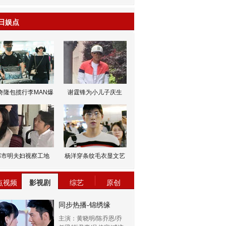
日娱点
奇隆包揽行李MAN爆
谢霆锋为小儿子庆生
邹市明夫妇视察工地
杨洋穿条纹毛衣显文艺
点视频
影视剧
综艺
原创
同步热播-锦绣缘
主演：黄晓明/陈乔恩/乔