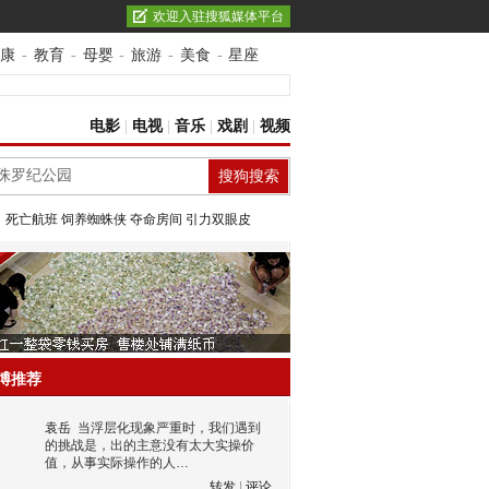
欢迎入驻搜狐媒体平台
康
-
教育
-
母婴
-
旅游
-
美食
-
星座
电影
|
电视
|
音乐
|
戏剧
|
视频
：
死亡航班
饲养蜘蛛侠
夺命房间
引力双眼皮
博推荐
袁岳
当浮层化现象严重时，我们遇到
的挑战是，出的主意没有太大实操价
值，从事实际操作的人…
转发
|
评论