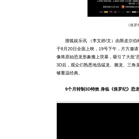
《侏罗
搜狐娱乐讯 （李文婷/文）由斯皮尔伯格
于8月20日全面上映，19号下午，片方邀
像将原始恐龙形象搬上荧幕，吸引了大批“恐龙
3D后，观众们熟悉地迅猛龙、腕龙、三角
够重温经典。
9个月转制3D特效 身临《侏罗纪》恐