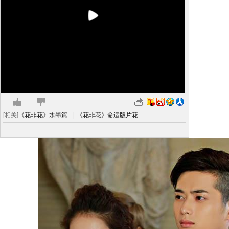
[相关]
《花非花》水墨篇..
|
《花非花》命运版片花..