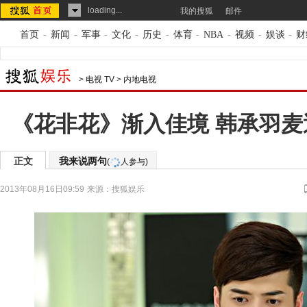
loading...
我的搜狐
邮件
首页
-
新闻
-
军事
-
文化
-
历史
-
体育
-
NBA
-
视频
-
娱谈
-
财
>
电视 TV
>
内地电视
《花非花》渐入佳境 韩承羽
正文
我来说两句
(
人参与)
2013年08月16日09:59
来源：
搜狐娱乐