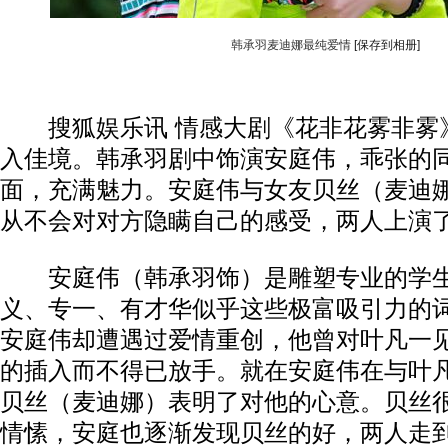
韩承羽麦迪娜最纯爱情
[保存到相册]
搜狐娱乐讯 情感大剧《花非花雾非雾
入佳境。韩承羽剧中饰演安庭伟，乖张的
面，充满魅力。安庭伟与女友贝丝（麦迪
从不会对对方隐瞒自己的感受，两人上演
安庭伟（韩承羽饰）是雕塑专业的学生
义、专一、有才华似乎这些极富吸引力的
安庭伟却遭遇过爱情重创，他曾对叶凡一
的插入而不得已放手。就在安庭伟在与叶
贝丝（麦迪娜）表明了对他的心意。贝丝
情愫，安庭也逐渐发现贝丝的好，两人走