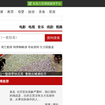
欢迎入驻搜狐媒体平台
康
-
教育
-
母婴
-
旅游
-
美食
-
星座
电影
|
电视
|
音乐
|
戏剧
|
视频
：
死亡航班
饲养蜘蛛侠
夺命房间
引力双眼皮
博推荐
袁岳
当浮层化现象严重时，我们遇到
的挑战是，出的主意没有太大实操价
值，从事实际操作的人…
转发
|
评论