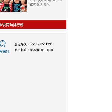
主演：艾斯·库珀/ 查宁·塔
图姆/ 乔纳·希尔
来说两句排行榜
客服热线：86-10-58511234
客服邮箱：
kf@vip.sohu.com