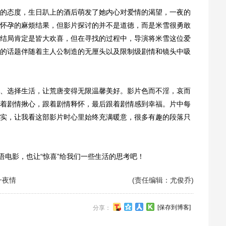
态度，生日趴上的酒后萌发了她内心对爱情的渴望，一夜的
怀孕的麻烦结果，但影片探讨的并不是道德，而是米雪很勇敢
结局肯定是皆大欢喜，但在寻找的过程中，导演将米雪这位爱
的话题伴随着主人公制造的无厘头以及限制级剧情和镜头中吸
选择生活，让荒唐变得无限温馨美好。影片色而不淫，哀而
着剧情揪心，跟着剧情释怀，最后跟着剧情感到幸福。片中每
实，让我看这部影片时心里始终充满暖意，很多有趣的段落只
电影，也让“惊喜”给我们一些生活的思考吧！
一夜情
(责任编辑：尤俊乔)
[保存到博客]
分享：