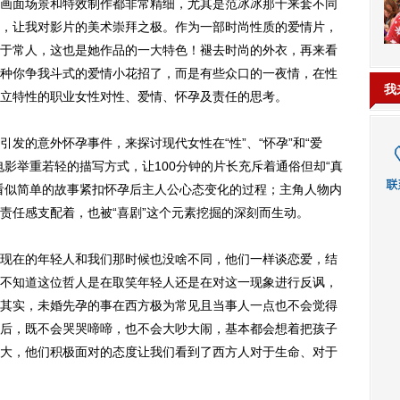
面场景和特效制作都非常精细，尤其是范冰冰那十来套不同
，让我对影片的美术崇拜之极。作为一部时尚性质的爱情片，
于常人，这也是她作品的一大特色！褪去时尚的外衣，再来看
种你争我斗式的爱情小花招了，而是有些众口的一夜情，在性
我
立特性的职业女性对性、爱情、怀孕及责任的思考。
的意外怀孕事件，来探讨现代女性在“性”、“怀孕”和“爱
影举重若轻的描写方式，让100分钟的片长充斥着通俗但却“真
看似简单的故事紧扣怀孕后主人公心态变化的过程；主角人物内
责任感支配着，也被“喜剧”这个元素挖掘的深刻而生动。
在的年轻人和我们那时候也没啥不同，他们一样谈恋爱，结
不知道这位哲人是在取笑年轻人还是在对这一现象进行反讽，
其实，未婚先孕的事在西方极为常见且当事人一点也不会觉得
后，既不会哭哭啼啼，也不会大吵大闹，基本都会想着把孩子
大，他们积极面对的态度让我们看到了西方人对于生命、对于