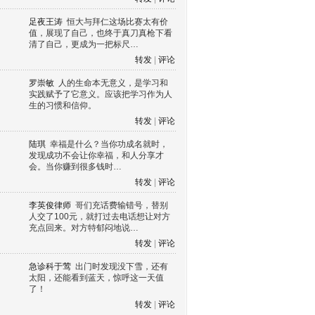
足夜王涛
恒大与拜仁这场比赛太有价
值，展现了自己，也终于真刀真枪下看
清了自己，更成为一把标尺…
转发
|
评论
罗崇敏
人的生命本无意义，是学习和
实践赋予了它意义。应该把学习作为人
生的习惯和信仰。
转发
|
评论
陆琪
幸福是什么？当你功成名就时，
发现成功不会让你幸福，和人分享才
会。当你赚到很多钱时…
转发
|
评论
李英俊律师
哥们充话费输错号，替别
人交了100元，就打过去电话想让对方
充点回来。对方特郁闷地说…
转发
|
评论
急诊科于莺
出门时发现没下雪，还有
太阳，还能看到蓝天，惊呼这一天值
了！
转发
|
评论