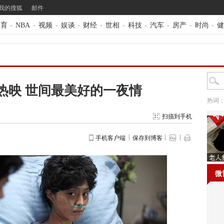
我的搜狐
邮件
体育
-
NBA
-
视频
-
娱谈
-
财经
-
世相
-
科技
-
汽车
-
房产
-
时尚
-
健
热映 世间最美好的一夜情
热词
扫描到手机
手机客户端
保存到博客
微