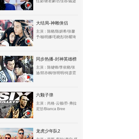
任梁/谢君豪/吕佳容/戚迹
大结局-神雕侠侣
主演：陈晓/陈妍希/张馨
予/杨明娜/毛晓彤/孙耀琦
同步热播-封神英雄榜
主演：陈键锋/李依晓/张
迪/郑亦桐/张明明/何彦霓
六颗子弹
主演：尚格·云顿/乔·弗拉
尼甘/Bianca Bree
龙虎少年队2