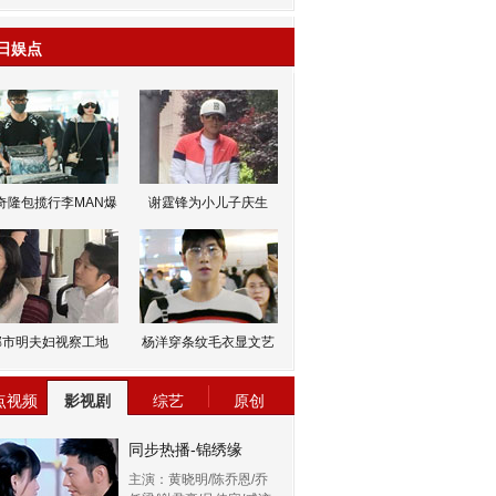
日娱点
奇隆包揽行李MAN爆
谢霆锋为小儿子庆生
邹市明夫妇视察工地
杨洋穿条纹毛衣显文艺
点视频
影视剧
综艺
原创
同步热播-锦绣缘
主演：黄晓明/陈乔恩/乔