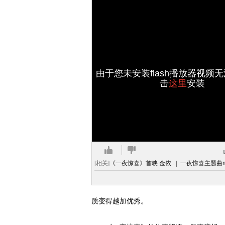
由于您未安装flash播放器视频
击
这里
安装
[相关]
《一夜惊喜》首映 金依..
|
一夜惊喜主题曲mv
质变得越加优秀。