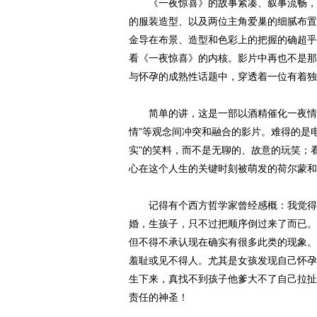
《一夜惊喜》的故事紧凑、叙事流畅，画
的服装造型、以及两位主角爱巢的细腻布置
金导在布景、造型和色彩上的把握的确超乎
看《一夜惊喜》的内核。影片中再也不是那
与怀孕的成熟性话题中，穿透着一位有着独
简单的讲，这是一部以酒精催化一夜情引发
情”等观念间冲突和融合的影片。难得的是电
实”的笑料，而不是无聊的、故意的玩笑；
心在这个人生的关键时刻被萌发的荷尔蒙和
记得有个西方哲学家曾经感概：我觉得现
婚，生孩子，只不过把顺序倒过来了而已。
但不得不承认现在确实有很多此类的现象。
羞耻或见不得人。尤其是女孩发现自己怀孕
生下来，真找不到孩子他爹大不了自己拉扯
责任的神圣！