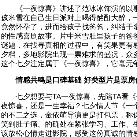
《一夜惊喜》讲述了范冰冰饰演的以事
孩米雪在自己生日派对上喝得酩酊大醉，
竟然怀孕了，进而给孩子找爸爸，纠结于
的性感喜剧故事。片中米雪肚里孩子的爸
谜题，在找寻真相的过程中，有笑果更有
夕档，多地影院出现一票难求的盛况，众
这个七夕注定属于《一夜惊喜》，它毫无
情感共鸣是口碑基础 好类型片是票房
七夕想要与TA一夜惊喜，先陪TA看《
夜惊喜，还是一生幸福？七夕情人节《一
的不二之选，金依萌导演更是打包票，称
笑到肚子痛。的确处在紧张学习、工作、
该放松心情走进影院，感受这份真诚的情