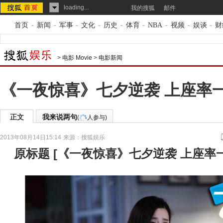
loading...
我的搜狐
邮件
首页
-
新闻
-
军事
-
文化
-
历史
-
体育
-
NBA
-
视频
-
娱谈
-
财
>
电影 Movie
>
电影新闻
《一夜惊喜》七夕逆袭 上座率
正文
我来说两句
(
人参与)
2013年08月14日15:14
来源：
搜狐娱乐
原标题
[
《一夜惊喜》七夕逆袭 上座率