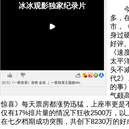
冰冰观影独家纪录片
今年
多，
市，
身过
好评
《速
太平
头不
代2
[相关]
《一夜惊喜》首映 金依..
|
一夜惊喜主题曲mv..
的事
气颇
惊喜》每天票房都涨势迅猛，上座率更是
仅有17%排片量的情况下狂收2500万，
在七夕档期成功突围，共创下8230万的好