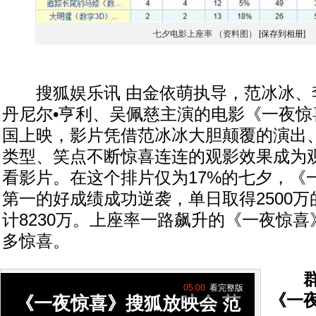
七夕电影上座率 （资料图）
[保存到相册]
搜狐娱乐讯 由金依萌执导，范冰冰、
丹尼尔•亨利、吴佩慈主演的电影《一夜惊喜
国上映，影片凭借范冰冰大胆颠覆的演出
类型、笑点不断惊喜连连的观影效果成为
看影片。在这个排片仅为17%的七夕，《
第一的好成绩成功逆袭，单日取得2500
计8230万。上座率一路飙升的《一夜惊
多惊喜。
群
05:00
看完整版
《一
《一夜惊喜》搜狐放映会 范