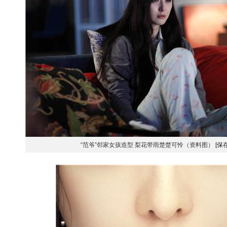
“范爷”邻家女孩造型 梨花带雨楚楚可怜（资料图）
[保