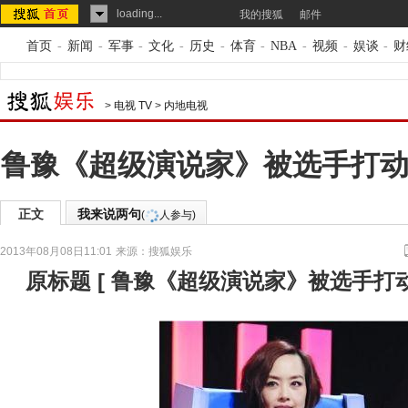
loading...
我的搜狐
邮件
首页
-
新闻
-
军事
-
文化
-
历史
-
体育
-
NBA
-
视频
-
娱谈
-
财
>
电视 TV
>
内地电视
鲁豫《超级演说家》被选手打动
正文
我来说两句
(
人参与)
2013年08月08日11:01
来源：
搜狐娱乐
原标题
[
鲁豫《超级演说家》被选手打动