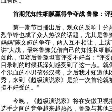
血有肉。
首期凭知性细腻赢得争夺战 鲁豫：评
第一期节目播出后，观众的反响十分热
烈争锋也成了众人热议的话题，尤其是鲁豫
妈妈”陈文娅的争夺，两人互不相让，上演
讲”大战，最终鲁豫凭借自己的知性和细腻
如此，但赛后鲁豫坦言评委不好当：“评委
目录制的时候我深刻感受到了这一点。就
个混血的小男孩张汉盛，之后我才知道他
秀，来到《超级演说家》是第一次首轮就
挺不好受的。”
今晚，《超级演说家》将在安徽卫视播
选手之间的竞争越来越热烈，鲁豫与其他