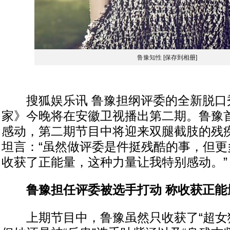
鲁豫知性
[保存到相册]
搜狐娱乐讯 鲁豫担纲评委的全新脱口
家》今晚将在安徽卫视播出第二期。鲁豫
感动，第二期节目中将迎来双腿截肢的残
坦言：“虽然做评委是件挺残酷的事，但更
收获了正能量，这种力量让我特别感动。”
鲁豫担任评委被选手打动 称收获正能
上期节目中，鲁豫虽然只收获了“超女狱