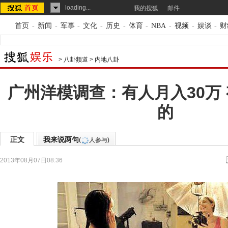
loading...
我的搜狐
邮件
首页
-
新闻
-
军事
-
文化
-
历史
-
体育
-
NBA
-
视频
-
娱谈
-
财
>
八卦频道
>
内地八卦
广州洋模调查：有人月入30万
的
正文
我来说两句
(
人参与)
2013年08月07日08:36