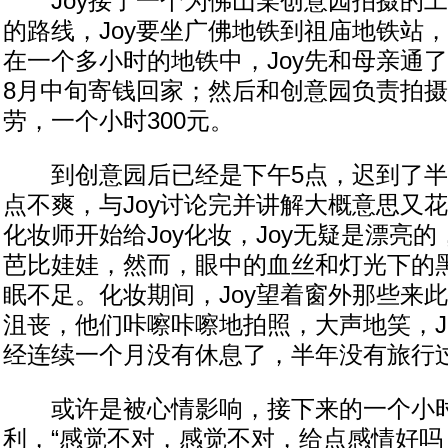
Joy接了一个为佛山某创意园拍摄的工
的路线，Joy要坐广佛地铁到祖庙地铁站
在一个多小时的地铁中，Joy先和母亲通
8月中旬寄钱回家；然后和创意园负责拍
劳，一个小时300元。
到创意园后已经是下午5点，迟到了半
点不爽，与Joy讨论完并讲解大概意思又花
化妆师开始给Joy化妆，Joy无疑是漂亮
芭比娃娃，然而，眼中的血丝和灯光下的
眠不足。化妆期间，Joy望着窗外那些来
沮丧，他们咔嚓咔嚓地拍照，大声地笑，Jo
经连续一个月没有休息了，半年没有旅行过
或许是被心情影响，接下来的一个小
利，“感觉不对，感觉不对，给点感情好吗