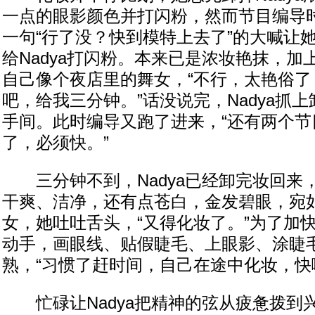
一点的眼影颜色并打闪粉，然而节目编导
一句“行了没？快到模特上去了”的大喊让
给Nadya打闪粉。本来已是浓妆艳抹，加上
自己像个夜店里的舞女，“不行，太艳俗了
吧，给我三分钟。”话没说完，Nadya抓
手间。此时编导又跑了进来，“还有两个节
了，必须快。”
三分钟不到，Nadya已经卸完妆回来，此
干爽、洁净，还有点苍白，金发碧眼，宛
女，她吐吐舌头，“又得化妆了。”为了加快
动手，画眼线、贴假睫毛、上眼影、涂睫
熟，“习惯了赶时间，自己在途中化妆，快
忙碌让Nadya把精神的弦从疲惫拨到