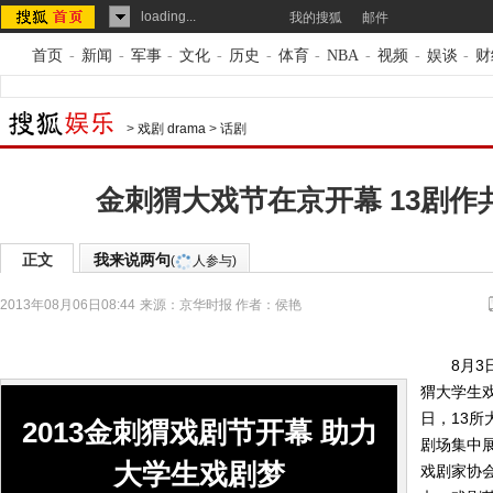
loading...
我的搜狐
邮件
首页
-
新闻
-
军事
-
文化
-
历史
-
体育
-
NBA
-
视频
-
娱谈
-
财
>
戏剧 drama
>
话剧
金刺猬大戏节在京开幕 13剧作
正文
我来说两句
(
人参与)
2013年08月06日08:44
来源：
京华时报
作者：侯艳
8月3日，
猬大学生戏
日，13所
2013金刺猬戏剧节开幕 助力
剧场集中
大学生戏剧梦
戏剧家协