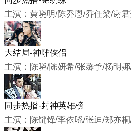
主演：黄晓明/陈乔恩/乔任梁/谢君
大结局-神雕侠侣
主演：陈晓/陈妍希/张馨予/杨明娜
同步热播-封神英雄榜
主演：陈键锋/李依晓/张迪/郑亦桐