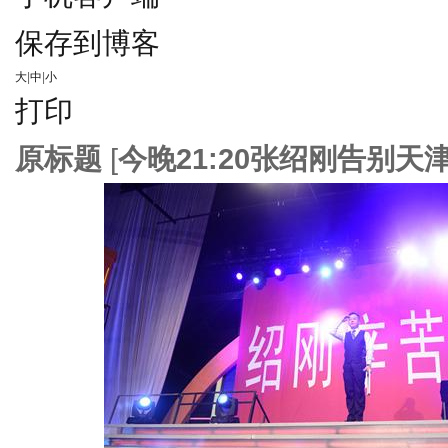
保存到博客
大
|
中
|
小
打印
原标题
[
今晚21:20张绍刚告别