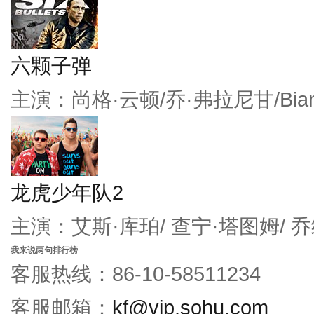
六颗子弹
主演：尚格·云顿/乔·弗拉尼甘/Bianc
龙虎少年队2
主演：艾斯·库珀/ 查宁·塔图姆/ 
我来说两句排行榜
客服热线：86-10-58511234
客服邮箱：
kf@vip.sohu.com