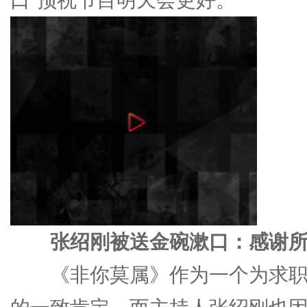
张绍刚被送金碗漱口：感谢所
《非你莫属》作为一个为求职