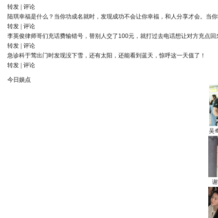
转发
|
评论
陆琪
幸福是什么？当你功成名就时，发现成功不会让你幸福，和人分享才会。当你
转发
|
评论
李英俊律师
哥们充话费输错号，替别人交了100元，就打过去电话想让对方充点回
转发
|
评论
急诊科于莺
出门时发现没下雪，还有太阳，还能看到蓝天，惊呼这一天值了！
转发
|
评论
今日娱点
吴
谢