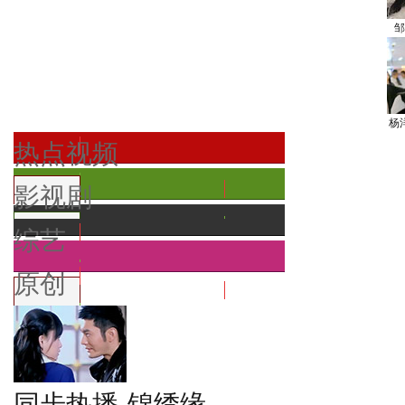
邹
杨
热点视频
影视剧
综艺
原创
同步热播-锦绣缘