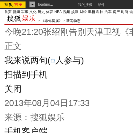
loading...
我的搜狐
邮件
首页
-
新闻
-
军事
-
文化
-
历史
-
体育
-
NBA
-
视频
-
娱谈
-
财经
-
世相
-
科技
-
汽车
-
房产
-
时尚
-
健
>
《非你莫属》
>
新闻动态
今晚21:20张绍刚告别天津卫视
正文
我来说两句
(
人参与)
扫描到手机
关闭
2013年08月04日17:33
来源：
搜狐娱乐
手机客户端