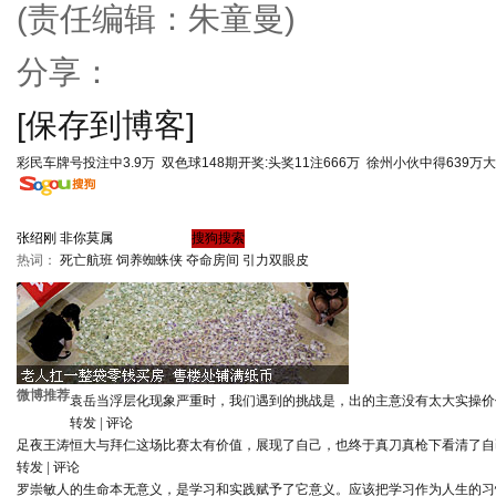
(责任编辑：朱童曼)
分享：
[保存到博客]
彩民车牌号投注中3.9万
双色球148期开奖:头奖11注666万
徐州小伙中得639万
热词：
死亡航班
饲养蜘蛛侠
夺命房间
引力双眼皮
微博推荐
袁岳
当浮层化现象严重时，我们遇到的挑战是，出的主意没有太大实操价
转发
|
评论
足夜王涛
恒大与拜仁这场比赛太有价值，展现了自己，也终于真刀真枪下看清了自
转发
|
评论
罗崇敏
人的生命本无意义，是学习和实践赋予了它意义。应该把学习作为人生的习