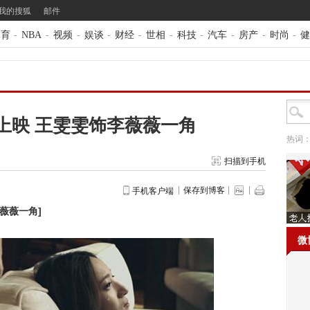
我的搜狐
邮件
体育
-
NBA
-
视频
-
娱谈
-
财经
-
世相
-
科技
-
汽车
-
房产
-
时尚
-
健
上映 王雯雯饰李薇薇一角
热词
扫描到手机
保存到博客
手机客户端
李薇薇一角
]
微