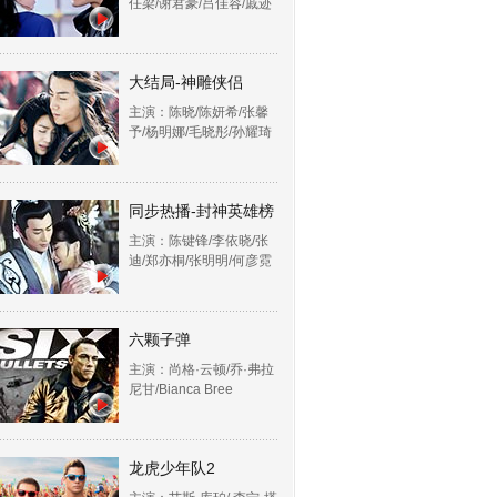
任梁/谢君豪/吕佳容/戚迹
大结局-神雕侠侣
主演：陈晓/陈妍希/张馨
予/杨明娜/毛晓彤/孙耀琦
同步热播-封神英雄榜
主演：陈键锋/李依晓/张
迪/郑亦桐/张明明/何彦霓
六颗子弹
主演：尚格·云顿/乔·弗拉
尼甘/Bianca Bree
龙虎少年队2