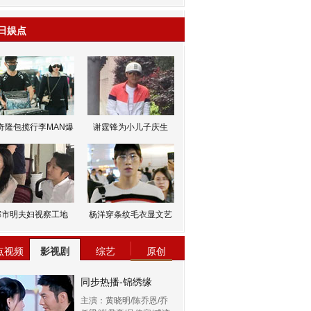
日娱点
奇隆包揽行李MAN爆
谢霆锋为小儿子庆生
邹市明夫妇视察工地
杨洋穿条纹毛衣显文艺
点视频
影视剧
综艺
原创
同步热播-锦绣缘
主演：黄晓明/陈乔恩/乔