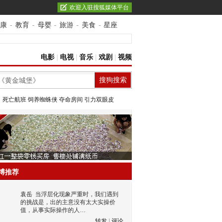
欢迎入驻搜狐媒体平台
康
-
教育
-
母婴
-
旅游
-
美食
-
星座
电影
|
电视
|
音乐
|
戏剧
|
视频
：
死亡航班
饲养蜘蛛侠
夺命房间
引力双眼皮
博推荐
袁岳
当浮层化现象严重时，我们遇到
的挑战是，出的主意没有太大实操价
值，从事实际操作的人…
转发
|
评论