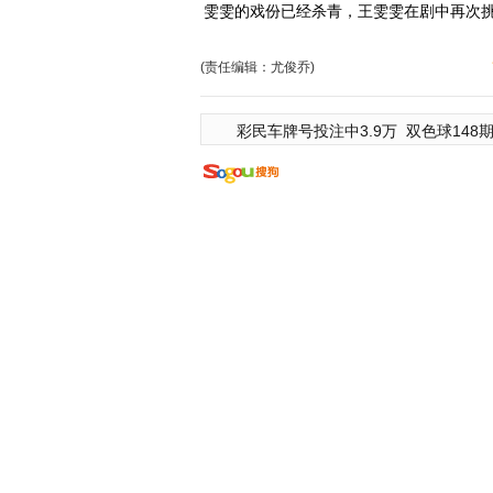
雯雯的戏份已经杀青，王雯雯在剧中再次
(责任编辑：尤俊乔)
彩民车牌号投注中3.9万
双色球148期