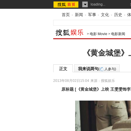
loading...
首页
-
新闻
-
军事
-
文化
-
历史
-
>
电影 Movie
>
电影新闻
《黄金城堡》
正文
我来说两句
(
人参与)
2013年08月02日15:04
来源：
搜狐娱乐
原标题
[
《黄金城堡》上映 王雯雯饰