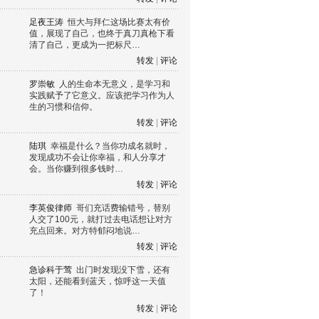
足夜王涛
恒大与拜仁这场比赛太有价
值，展现了自己，也终于真刀真枪下看
清了自己，更成为一把标尺…
转发
|
评论
罗崇敏
人的生命本无意义，是学习和
实践赋予了它意义。应该把学习作为人
生的习惯和信仰。
转发
|
评论
陆琪
幸福是什么？当你功成名就时，
发现成功不会让你幸福，和人分享才
会。当你赚到很多钱时…
转发
|
评论
李英俊律师
哥们充话费输错号，替别
人交了100元，就打过去电话想让对方
充点回来。对方特郁闷地说…
转发
|
评论
急诊科于莺
出门时发现没下雪，还有
太阳，还能看到蓝天，惊呼这一天值
了！
转发
|
评论