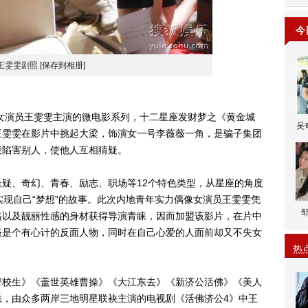
今
王雯雯剧照
[保存到相册]
演员王雯雯主演的微电影系列，十二星座发财梦之《黄金城
吴
王雯雯在影片中挑起大梁，饰演女一号李薇薇一角，是骗子集团
段陷害别人，使他人互相猜疑。
、奇幻、青春、励志、职场等12个特色类型，从星座的角度
实现自己“梦想”的故事。此次内地青年实力偶像女演员王雯雯凭
格以及靓丽性感的身材获得导演青睐，因而加盟该影片，在片中
薇是个有心计的反面人物，同时在自己心爱的人面前却又不失女
热
校生》《盖世英雄曹操》《大江东去》《新济公活佛》《美人
悉，由众多两岸三地明星联袂主演的电视剧《活佛济公4》中王