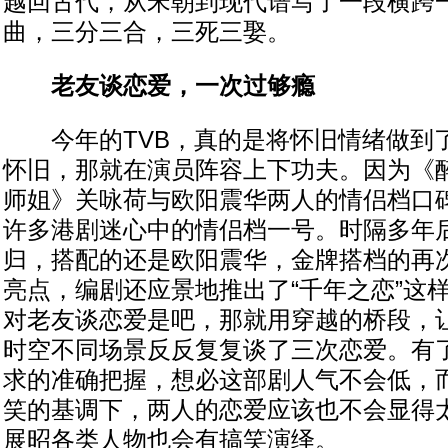
越回古代，从宋朝到现代谱写了一段横跨
曲，三分三合，三死三娶。
老友谈恋爱，一次过够瘾
今年的TVB，真的是将怀旧情绪做到
怀旧，那就在演员阵容上下功夫。因为《
师姐》关咏荷与欧阳震华两人的情侣档口
许多港剧迷心中的情侣档一号。时隔多年
归，搭配的还是欧阳震华，金牌搭档的再
亮点，编剧还应景地推出了“千年之恋”这
对老友谈恋爱是吧，那就用穿越的桥段，
时空不同场景反反复复谈了三次恋爱。有
求的准确把握，想必这部剧人气不会低，
笑的基调下，两人的恋爱应该也不会显得
展昭各类人物也会有搞笑演绎。