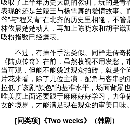
吸取了上半年历史大剧的教训，玩的是青
表现的还是兰陵王与杨雪舞的爱情故事。而
爷”与“程又青”在北齐的历史里相逢，不
林依晨楚楚动人，再加上陈晓东和胡宇崴
吸粉指数已经爆表。
不过，有操作手法类似、同样走传奇搭
《陆贞传奇》在前，虽然收视不用发愁，
当可观，但能不能躲过观众拍砖，就是个
片花来看，除了几位主演，配角与客串的
拉低了该剧“颜色”的基准水平，场面背景
唯美度上面还要跟于麻麻好好学习，力争做
女的境界，才能满足现在观众的审美口味
[同类项]《Two weeks》（韩剧）