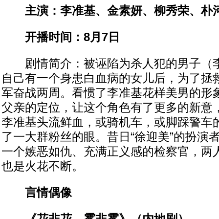
主演：李准基、金素妍、柳秀荣、朴
开播时间：8月7日
剧情简介：被诬陷为杀人犯的男子（李
自己有一个身患白血病的女儿后，为了拯
军奋战两周。看惯了李准基花样美男的形象
父亲的定位，让这个角色有了更多的新意
李准基头流鲜血，或骑机车，或脚踩警车
了一大群粉丝的眼。昔日“徐迎美”的扮演
一个嫉恶如仇、充满正义感的检察官，两
也是火花不断。
言情偶像