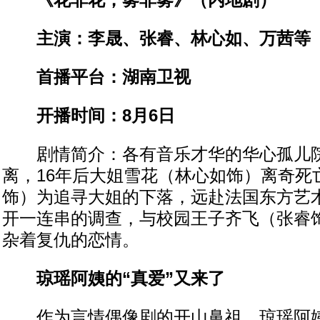
《花非花，雾非雾》（内地剧）
主演：李晟、张睿、林心如、万茜等
首播平台：湖南卫视
开播时间：8月6日
剧情简介：各有音乐才华的华心孤儿院
离，16年后大姐雪花（林心如饰）离奇死
饰）为追寻大姐的下落，远赴法国东方艺
开一连串的调查，与校园王子齐飞（张睿
杂着复仇的恋情。
琼瑶阿姨的“真爱”又来了
作为言情偶像剧的开山鼻祖，琼瑶阿姨打