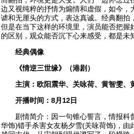
而翻拍，环境更是大变。人们一边怀念过
边又视纯粹的抒情为煽情和虚假，如今，
谑和无厘头的方式，表达真诚。经典翻拍
但是在当下这样的环境里，演员能否把握
的区别，观众能否沉下心来感受，都是未
经典偶像
《情逆三世缘》（港剧）
主演：欧阳震华、关咏荷、黄智雯、
开播时间：8月12日
剧情简介：因一句锥心誓言，情报科督
华饰)错手杀害女友杨夕雪(关咏荷饰)，