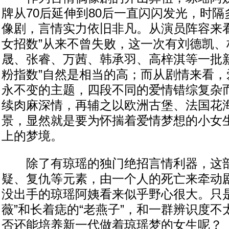
牌从70后延伸到80后一直闪闪发光，时
像剧，言情实力依旧非凡。从演员阵容来看
女招数”从来不曾失败，这一次有刘德凯、
晟、张睿、万茜、韩承羽、高梓淇等一批新
粉指数”自然是相当的高；而从剧情来看，
永不变的主题，四段不同的爱情错综复杂
续肉麻深情，再辅之以欧洲古堡、法国花
景，显然就是要为怀揣着爱情梦想的小女
上的梦境。
除了有琼瑶的独门绝招言情利器，这部
疑、复仇等元素，由一个人的死亡来牵动
没出手的琼瑶阿姨看来似乎野心很大。只是
薇”和长着痣的“老燕子”，和一群辨识度
否还能培养新一代做着琼瑶梦的女生呢？（