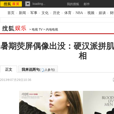
loading...
我的搜狐
邮件
首页
-
新闻
-
军事
-
文化
-
历史
-
体育
-
NBA
-
视频
-
娱谈
-
财
>
电视 TV
>
内地电视
暑期荧屏偶像出没：硬汉派拼肌
相
正文
我来说两句
(
人参与)
2013年07月29日10:36