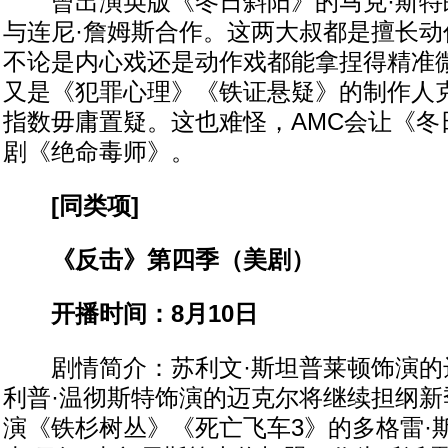
曾出演英版《冬日斜阳》的马克·斯特
与连尼·詹姆斯合作。这两大叔都是擅长动
不论是内心戏还是动作戏都能拿捏得精准
又是《犯罪心理》《铁证悬疑》的制作人克
指数毋庸置疑。这也难怪，AMC会让《冬
剧《绝命毒师》。
[同类项]
《反击》第四季（美剧）
开播时间：8月10日
剧情简介：苏利文·斯坦普莱顿饰演的达
利普·温彻斯特饰演的迈克尔将继续担纲新
演《铁杉树丛》《死亡飞车3》的多格雷·