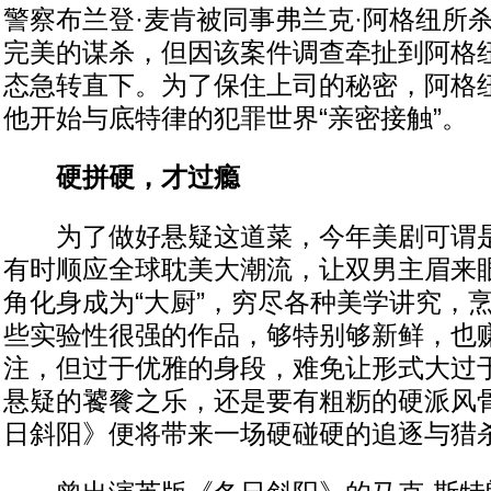
警察布兰登·麦肯被同事弗兰克·阿格纽所
完美的谋杀，但因该案件调查牵扯到阿格
态急转直下。为了保住上司的秘密，阿格
他开始与底特律的犯罪世界“亲密接触”。
硬拼硬，才过瘾
为了做好悬疑这道菜，今年美剧可谓是
有时顺应全球耽美大潮流，让双男主眉来
角化身成为“大厨”，穷尽各种美学讲究，
些实验性很强的作品，够特别够新鲜，也
注，但过于优雅的身段，难免让形式大过
悬疑的饕餮之乐，还是要有粗粝的硬派风
日斜阳》便将带来一场硬碰硬的追逐与猎