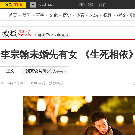
loading...
我的搜狐
邮件
首页
-
新闻
-
军事
-
文化
-
历史
-
体育
-
NBA
-
视频
-
娱谈
-
财
>
电视 TV
>
内地电视
李宗翰未婚先有女 《生死相依
正文
我来说两句
(
人参与)
2013年07月26日10:30
来源：
搜狐娱乐