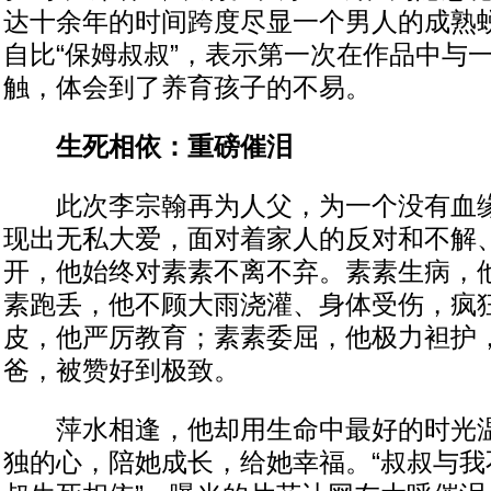
达十余年的时间跨度尽显一个男人的成熟
自比“保姆叔叔”，表示第一次在作品中与
触，体会到了养育孩子的不易。
生死相依：重磅催泪
此次李宗翰再为人父，为一个没有血缘
现出无私大爱，面对着家人的反对和不解
开，他始终对素素不离不弃。素素生病，
素跑丢，他不顾大雨浇灌、身体受伤，疯
皮，他严厉教育；素素委屈，他极力袒护
爸，被赞好到极致。
萍水相逢，他却用生命中最好的时光温
独的心，陪她成长，给她幸福。“叔叔与我