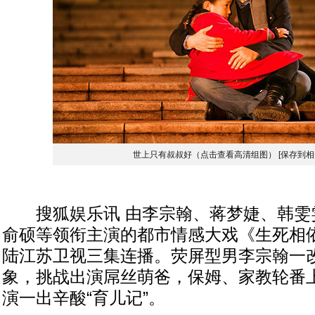
世上只有叔叔好（点击查看高清组图）
[保存到相
搜狐娱乐讯 由李宗翰、蒋梦婕、韩雯
俞硕等领衔主演的都市情感大戏《生死相依
陆江苏卫视三集连播。荧屏型男李宗翰一
象，挑战出演屌丝萌爸，保姆、家教轮番
演一出辛酸“育儿记”。