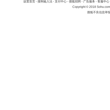
设置首页
-
搜狗输入法
-
支付中心
-
搜狐招聘
-
广告服务
-
客服中心
Copyright
©
2018 Sohu.com 
搜狐不良信息举