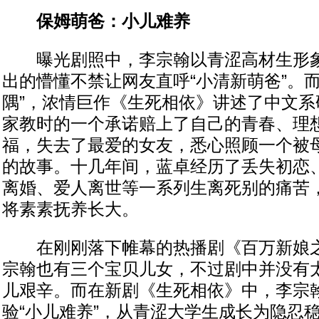
保姆萌爸：小儿难养
曝光剧照中，李宗翰以青涩高材生形象
出的懵懂不禁让网友直呼“小清新萌爸”。而
隅”，浓情巨作《生死相依》讲述了中文系
家教时的一个承诺赔上了自己的青春、理
福，失去了最爱的女友，悉心照顾一个被
的故事。十几年间，蓝卓经历了丢失初恋
离婚、爱人离世等一系列生离死别的痛苦
将素素抚养长大。
在刚刚落下帷幕的热播剧《百万新娘之
宗翰也有三个宝贝儿女，不过剧中并没有
儿艰辛。而在新剧《生死相依》中，李宗
验“小儿难养”，从青涩大学生成长为隐忍