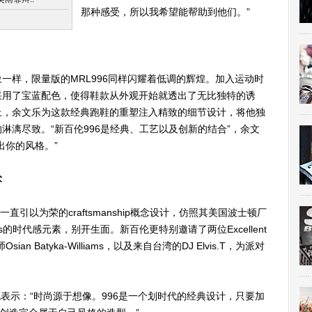
那种感受，所以我希望能帮助到他们。”
样，限量版的MRL996同样闪耀着低调的辉煌。加入运动时
采用了宝蓝配色，使得鞋款从外观开始就透出了无比独特的诱
上，余文乐为这款经典跑鞋的重塑注入精致的细节设计，将他独
淋漓尽致。“新百伦996是经典、工艺以及创新的结合”，余文
出你的风格。”
术
百伦一直引以为荣的craftsmanship概念设计，仿照其美国波士顿厂
mes的时代感元素，别开生面。新百伦更特别邀请了两位Excellent
n Batyka-Williams，以及来自台湾的DJ Elvis.T，为派对
。
表示：“时尚源于想像。996是一个划时代的经典设计，只要加