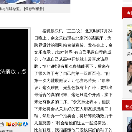
乐与品牌总监。
[保存到相册]
今
搜狐娱乐讯（三三/文）北京时间7月24
日晚上，余文乐出现在北京798某展厅，为
跨界设计的潮鞋站台做宣传。发布会上，余
文乐表示，此次“跨界”有自己毛遂自荐的成
吴
分，他说自己从高中开始就非常喜欢该品
牌，“但当时没有那么多钱能买下，后来存
无法播放，点
了很久终于有了自己的第一双新百伦。”但
第一次为鞋履做设计让他尝尽苦头：“原来
设计这么难做，光蓝色就有上百种，要找出
最适合的真的很难。这还只是个开始，接下
来还有很多的工序。”余文乐还表示，他接
热
下来还将会从关系好的艺人朋友那搜集二手
鞋，然后办一个拍卖会，将所筹款项致力于
儿童慈善：“我会给他们送去一些必需品，
比如鞋履，我很能懂他们没钱买好的鞋子的
雨霏辩..