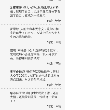
足夜王涛
恒大与拜仁这场比赛太有价
值，展现了自己，也终于真刀真枪下看
清了自己，更成为一把标尺…
转发
|
评论
罗崇敏
人的生命本无意义，是学习和
实践赋予了它意义。应该把学习作为人
生的习惯和信仰。
转发
|
评论
陆琪
幸福是什么？当你功成名就时，
发现成功不会让你幸福，和人分享才
会。当你赚到很多钱时…
转发
|
评论
李英俊律师
哥们充话费输错号，替别
人交了100元，就打过去电话想让对方
充点回来。对方特郁闷地说…
转发
|
评论
急诊科于莺
出门时发现没下雪，还有
太阳，还能看到蓝天，惊呼这一天值
了！
转发
|
评论