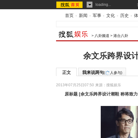
loading...
首页
-
新闻
-
军事
-
文化
-
历史
-
>
八卦频道
>
港台八卦
余文乐跨界设计
正文
我来说两句
(
人参与)
2013年07月25日07:50
来源：
搜狐娱乐
原标题
[
余文乐跨界设计潮鞋 称将致