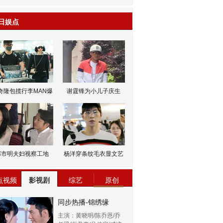
日娱点
奇隆包揽行李MAN爆
谢霆锋为小儿子庆生
邹市明夫妇视察工地
杨洋穿条纹毛衣显文艺
点视频
影视剧
综艺
原创
同步热播-锦绣缘
主演：黄晓明/陈乔恩/乔