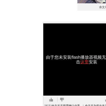
余文
由于您未安装flash播放器视频
击
这里
安装
[相关]
余文乐吴雨霏确认分手 ..
|
余文乐为前女友吴