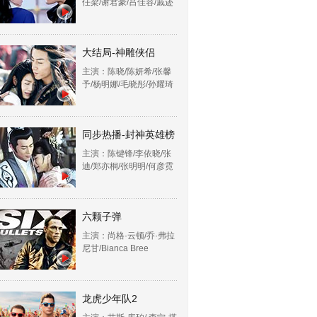
任梁/谢君豪/吕佳容/戚迹
大结局-神雕侠侣
主演：陈晓/陈妍希/张馨
予/杨明娜/毛晓彤/孙耀琦
同步热播-封神英雄榜
主演：陈键锋/李依晓/张
迪/郑亦桐/张明明/何彦霓
六颗子弹
主演：尚格·云顿/乔·弗拉
尼甘/Bianca Bree
龙虎少年队2