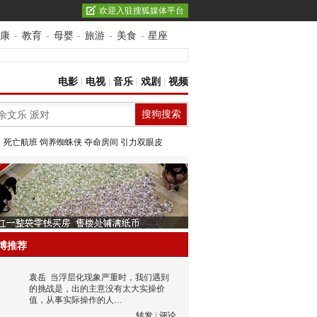
欢迎入驻搜狐媒体平台
康
-
教育
-
母婴
-
旅游
-
美食
-
星座
电影
|
电视
|
音乐
|
戏剧
|
视频
：
死亡航班
饲养蜘蛛侠
夺命房间
引力双眼皮
博推荐
袁岳
当浮层化现象严重时，我们遇到
的挑战是，出的主意没有太大实操价
值，从事实际操作的人…
转发
|
评论