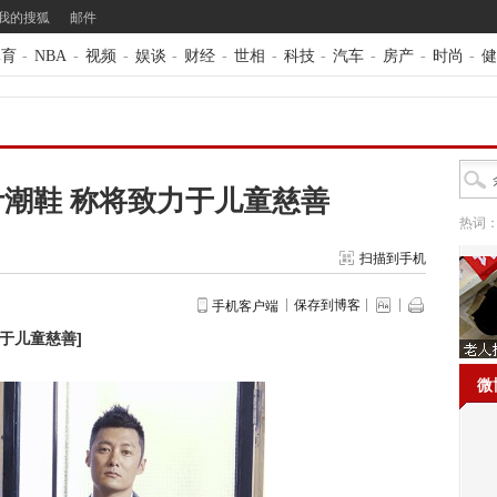
我的搜狐
邮件
体育
-
NBA
-
视频
-
娱谈
-
财经
-
世相
-
科技
-
汽车
-
房产
-
时尚
-
健
潮鞋 称将致力于儿童慈善
热词
扫描到手机
保存到博客
手机客户端
力于儿童慈善
]
微