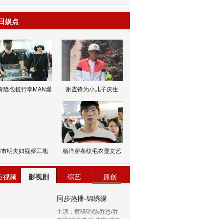
日娱点
奇隆包揽行李MAN爆
谢霆锋为小儿子庆生
邹市明夫妇视察工地
杨洋穿条纹毛衣显文艺
点视频
影视剧
综艺
原创
同步热播-锦绣缘
主演：黄晓明/陈乔恩/乔