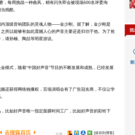
赛，每周挑战一种曲风，稍有闪失即会被现场500名评委淘
相当残酷。
内顶级音响团队的灵魂人物——金少刚。据了解，金少刚是
我
》之所以能够有如此震撼人心的声音主要还是归功于他。为了抢
卡，请孙楠、陶喆等明星游说。
模式，随着“中国好声音”节目的不断发展和成熟，已经发展
频还获得网络独播权，百场演唱会有了广告冠名商，不仅让学
高。
，比如好声音唯一指定面膜时间工厂，比如好声音的彩铃下
[保存到博客]
分享：