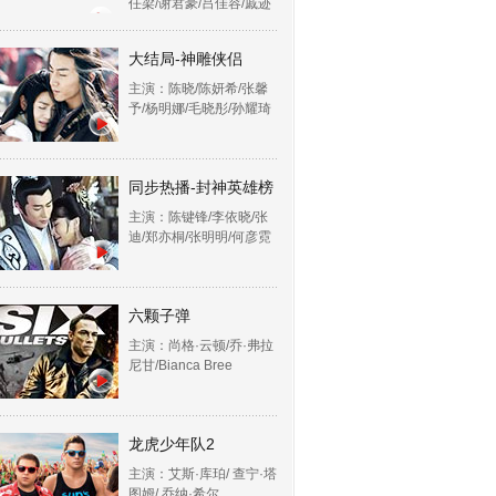
任梁/谢君豪/吕佳容/戚迹
大结局-神雕侠侣
主演：陈晓/陈妍希/张馨
予/杨明娜/毛晓彤/孙耀琦
同步热播-封神英雄榜
主演：陈键锋/李依晓/张
迪/郑亦桐/张明明/何彦霓
六颗子弹
主演：尚格·云顿/乔·弗拉
尼甘/Bianca Bree
龙虎少年队2
主演：艾斯·库珀/ 查宁·塔
图姆/ 乔纳·希尔