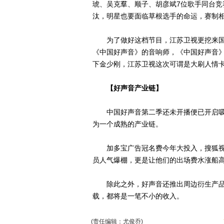
琥、吴克羣、顺子、胡彦斌7位歌手同台竞
汰，明星也要面临草根选手的命运，赛制
为了做好这档节目，江苏卫视更挖来国
《中国好声音》的音响师，《中国好声音
下金少刚，江苏卫视这次可谓是大刷人情
【好声音产业链】
中国好声音第二季还未开播便已开启吸金
为一个成熟的产业链。
加多宝广告冠名费今年大投入，搜狐视
员人气爆棚，更是让他们的出场费水涨船
除此之外，好声音还推出周边衍生产品
载，都将是一笔不小的收入。
(责任编辑：尤俊乔)