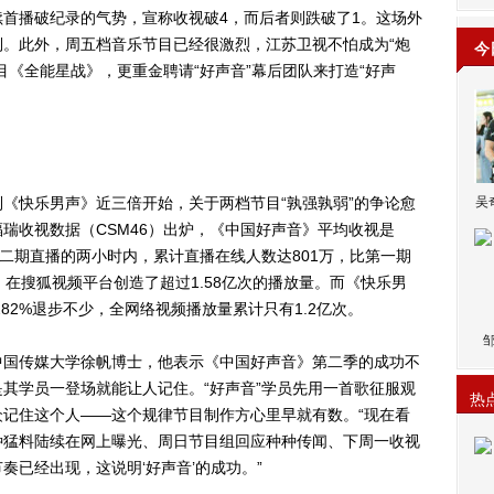
首播破纪录的气势，宣称收视破4，而后者则跌破了1。这场外
。此外，周五档音乐节目已经很激烈，江苏卫视不怕成为“炮
今
目《全能星战》，更重金聘请“好声音”幕后团队来打造“好声
快乐男声》近三倍开始，关于两档节目“孰强孰弱”的争论愈
吴
瑞收视数据（CSM46）出炉，《中国好声音》平均收视是
频第二期直播的两小时内，累计直播在线人数达801万，比第一期
，在搜狐视频平台创造了超过1.58亿次的播放量。而《快乐男
.282%退步不少，全网络视频播放量累计只有1.2亿次。
国传媒大学徐帆博士，他表示《中国好声音》第二季的成功不
其学员一登场就能让人记住。“好声音”学员先用一首歌征服观
热
记住这个人——这个规律节目制作方心里早就有数。“现在看
种猛料陆续在网上曝光、周日节目组回应种种传闻、下周一收视
奏已经出现，这说明‘好声音’的成功。”