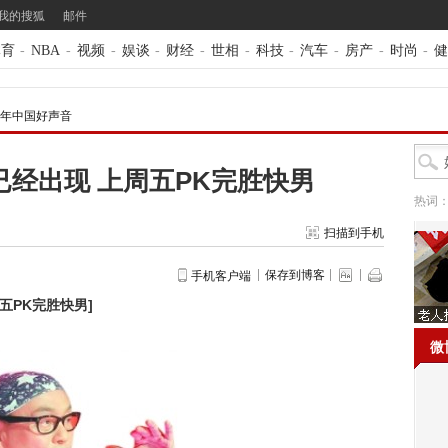
我的搜狐
邮件
体育
-
NBA
-
视频
-
娱谈
-
财经
-
世相
-
科技
-
汽车
-
房产
-
时尚
-
健
13年中国好声音
经出现 上周五PK完胜快男
热词
扫描到手机
保存到博客
手机客户端
五PK完胜快男
]
微