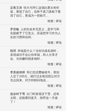
足夜王涛
恒大与拜仁这场比赛太有价
值，展现了自己，也终于真刀真枪下看
清了自己，更成为一把标尺…
转发
|
评论
罗崇敏
人的生命本无意义，是学习和
实践赋予了它意义。应该把学习作为人
生的习惯和信仰。
转发
|
评论
陆琪
幸福是什么？当你功成名就时，
发现成功不会让你幸福，和人分享才
会。当你赚到很多钱时…
转发
|
评论
李英俊律师
哥们充话费输错号，替别
人交了100元，就打过去电话想让对方
充点回来。对方特郁闷地说…
转发
|
评论
急诊科于莺
出门时发现没下雪，还有
太阳，还能看到蓝天，惊呼这一天值
了！
转发
|
评论