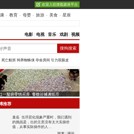
欢迎入驻搜狐媒体平台
康
-
教育
-
母婴
-
旅游
-
美食
-
星座
电影
|
电视
|
音乐
|
戏剧
|
视频
：
死亡航班
饲养蜘蛛侠
夺命房间
引力双眼皮
博推荐
袁岳
当浮层化现象严重时，我们遇到
的挑战是，出的主意没有太大实操价
值，从事实际操作的人…
转发
|
评论