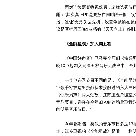
面对连续两期收视落后，老牌选秀节目
露：“其实真正PK是要放在同时段开播，‘好
播，这让‘快男’失去先机，没竞争就输在起
议是否把周五晚9点档的《天天向上》移到周
《全能星战》加入周五档
《中国好声音》已经完全压倒《快乐男声
晚10点起加入到周五档音乐大战当中，至
与其他选秀节目不同的是，《全能星战》
业歌手将在这里挑战从未接触过的六大曲
《快乐男声》两大劲敌，江苏卫视总编室的
音乐节目，选择在今年加入到这场暑期音
的明星音乐节目。”
今年暑期档，类似的音乐节目多达13档
主，江苏卫视的《全能星战》是唯一一档