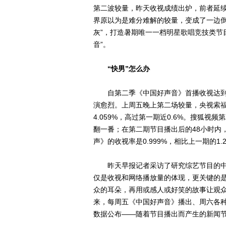
第二波较量，昨天收视成绩出炉，前者延续
界原以为是难分难解的较量，变成了一边倒
灰”，打造暑期唯一一档明星歌唱竞技类节
音”。
“快男”怎么办
自第二季《中国好声音》首播收视达到《
演愈烈。上周五晚上第二场较量，央视索福
4.059%，高过第一期近0.6%。搜狐视
翻一番；在第二期节目播出后的48小时内
声》的收视率是0.999%，相比上一期的1
昨天早报记者采访了研究综艺节目的中
仅是收视和网络播放量的体现，更关键的是
众的耳朵，再用或感人或好笑的故事让观众
来，每周五《中国好声音》播出、周六各
数据公布——随着节目播出而产生的新闻节