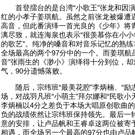
首登擂台的是台湾“小歌王”张龙和因演
红的小孝子姜琪航。虽然之前张龙被爆遭
高音，但此番演绎一首光良的《少年》将
漓尽致，就连海泉也表示“很羡慕你在小小
的歌艺”。纯净的嗓音和对音乐记忆的熟练
全场最高的两个97分中的一个。而姜琪航
音”张雨生的《渺小》演绎得十分到位，却
气，90分遗憾落败。
随后，宗纬班“最美花腔”李炳楠、“励志
场，对战羽凡班“小萌主”拜尔娜和“民歌小
李炳楠以4分之差负于本场大唱原创歌曲
负的战绩依然让宗纬班保持领先。最后一
意的安排，让卢品帆和王睿卓这两位被寄
相遇，而全场另一个最高的97分也由卢品