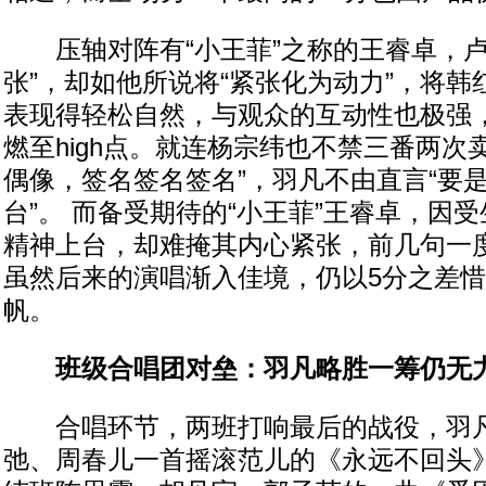
压轴对阵有“小王菲”之称的王睿卓，卢
张”，却如他所说将“紧张化为动力”，将
表现得轻松自然，与观众的互动性也极强
燃至high点。就连杨宗纬也不禁三番两次
偶像，签名签名签名”，羽凡不由直言“要
台”。 而备受期待的“小王菲”王睿卓，因
精神上台，却难掩其内心紧张，前几句一
虽然后来的演唱渐入佳境，仍以5分之差惜
帆。
班级合唱团对垒：羽凡略胜一筹仍无
合唱环节，两班打响最后的战役，羽凡
弛、周春儿一首摇滚范儿的《永远不回头