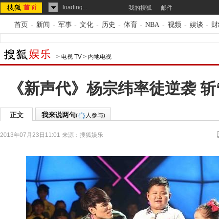
loading...
我的搜狐
邮件
首页
-
新闻
-
军事
-
文化
-
历史
-
体育
-
NBA
-
视频
-
娱谈
-
财
>
电视 TV
>
内地电视
《新声代》杨宗纬率徒逆袭 斩
正文
我来说两句
(
人参与)
2013年07月23日11:01
来源：
搜狐娱乐