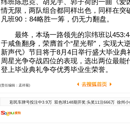
纬班陈思霓、胡见宇、郭子荷的一曲《爱
情无限，两队组合都同样出色，同样在突
凡班90：84略胜一筹，仍无力翻盘。
最终，本场一路领先的宗纬班以453:4
于咸鱼翻身，荣膺首个“星光帮”，实现大
新声代》节目将于8月4日举行盛大毕业典
周星光争夺战四位的表现，选出两位最能
登上毕业典礼争夺优秀毕业生荣誉。
(责任编辑：孟祥菊)
彩民车牌号投注中3.9万
双色球148期开奖:头奖11注666万
徐州小