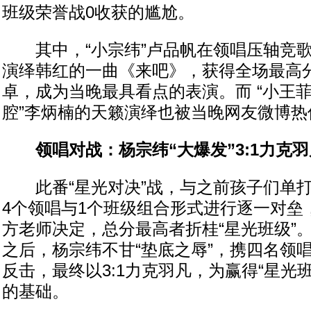
班级荣誉战0收获的尴尬。
其中，“小宗纬”卢品帆在领唱压轴竞歌
演绎韩红的一曲《来吧》，获得全场最高分
卓，成为当晚最具看点的表演。而 “小王菲
腔”李炳楠的天籁演绎也被当晚网友微博热
领唱对战：杨宗纬“大爆发”3:1力克羽
此番“星光对决”战，与之前孩子们单打
4个领唱与1个班级组合形式进行逐一对垒
方老师决定，总分最高者折桂“星光班级”
之后，杨宗纬不甘“垫底之辱”，携四名领唱
反击，最终以3:1力克羽凡，为赢得“星光
的基础。