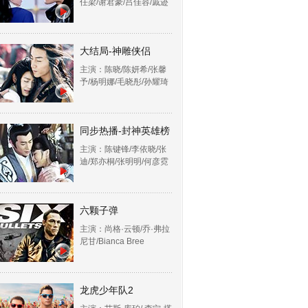
任梁/谢君豪/吕佳容/戚迹
大结局-神雕侠侣
主演：陈晓/陈妍希/张馨
予/杨明娜/毛晓彤/孙耀琦
同步热播-封神英雄榜
主演：陈键锋/李依晓/张
迪/郑亦桐/张明明/何彦霓
六颗子弹
主演：尚格·云顿/乔·弗拉
尼甘/Bianca Bree
龙虎少年队2