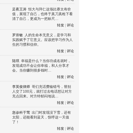
足夜王涛
恒大与拜仁这场比赛太有价
值，展现了自己，也终于真刀真枪下看
清了自己，更成为一把标尺…
转发
|
评论
罗崇敏
人的生命本无意义，是学习和
实践赋予了它意义。应该把学习作为人
生的习惯和信仰。
转发
|
评论
陆琪
幸福是什么？当你功成名就时，
发现成功不会让你幸福，和人分享才
会。当你赚到很多钱时…
转发
|
评论
李英俊律师
哥们充话费输错号，替别
人交了100元，就打过去电话想让对方
充点回来。对方特郁闷地说…
转发
|
评论
急诊科于莺
出门时发现没下雪，还有
太阳，还能看到蓝天，惊呼这一天值
了！
转发
|
评论