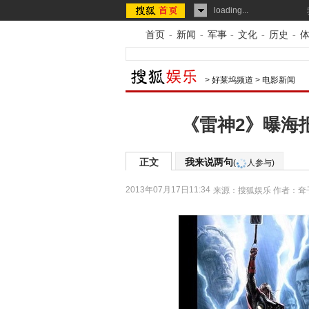
loading...
首页
-
新闻
-
军事
-
文化
-
历史
-
>
好莱坞频道
>
电影新闻
《雷神2》曝海
正文
我来说两句
(
人参与)
2013年07月17日11:34
来源：
搜狐娱乐
作者：耷