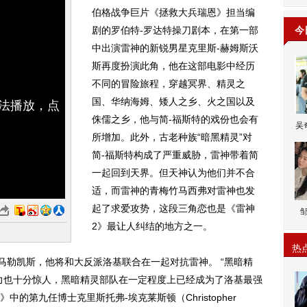
伯格战争巨片《拯救大兵瑞恩》担当编
剧的罗伯特-罗达特操刀剧本，在第一部
今
中出演雷神的新锐男星克里斯-赫姆斯沃
斯再度扮演此角，他在这部电影中经历
不同的冒险旅程，穿越冥界、精灵之
国、华纳海姆、矮人之乡、火之国以及
无法播放，点
侏儒之乡，他与简-福斯特的戏份也会有
吴
所增加。此外，古老种族“暗黑精灵”对
简-福斯特构成了严重威胁，雷神带着简
一起回到天界。但天神认为他们并不合
适，而雷神的青梅竹马西弗对雷神也发
起了求爱攻势，这段三角恋也是《雷神
2》最让人纠结的地方之一。
热
勒凯斯，他将和大反派洛基联合在一起对抗雷神。 “黑暗精
力也十分惊人，黑暗精灵部队在一定程度上已经成为了洛基最强
的第九任博士克里斯托弗-埃克莱斯顿（Christopher