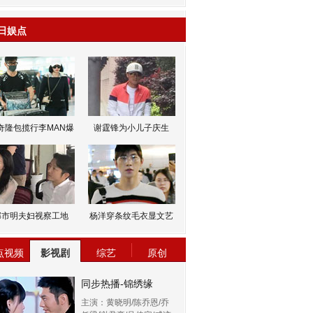
日娱点
奇隆包揽行李MAN爆
谢霆锋为小儿子庆生
邹市明夫妇视察工地
杨洋穿条纹毛衣显文艺
点视频
影视剧
综艺
原创
同步热播-锦绣缘
主演：黄晓明/陈乔恩/乔