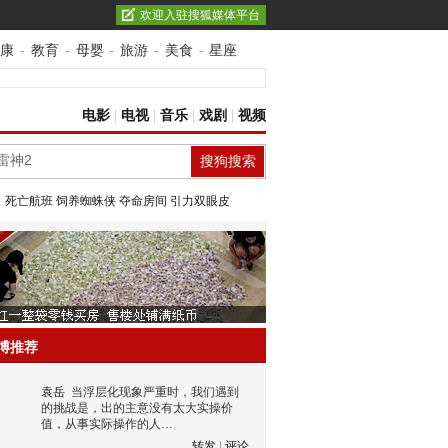
欢迎入驻搜狐媒体平台
康
-
教育
-
母婴
-
旅游
-
美食
-
星座
电影
|
电视
|
音乐
|
戏剧
|
视频
：
死亡航班
饲养蜘蛛侠
夺命房间
引力双眼皮
博推荐
袁岳
当浮层化现象严重时，我们遇到
的挑战是，出的主意没有太大实操价
值，从事实际操作的人…
转发
|
评论