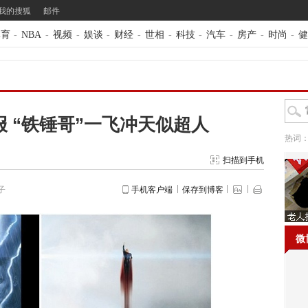
我的搜狐
邮件
体育
-
NBA
-
视频
-
娱谈
-
财经
-
世相
-
科技
-
汽车
-
房产
-
时尚
-
健
报 “铁锤哥”一飞冲天似超人
热词
扫描到手机
子
手机客户端
保存到博客
微