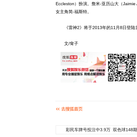
Eccleston）扮演。詹米-亚历山大（Jai
女主角简-福斯特。
《雷神2》将于2013年的11月8日登陆
文/耷子
彩民车牌号投注中3.9万
双色球148期