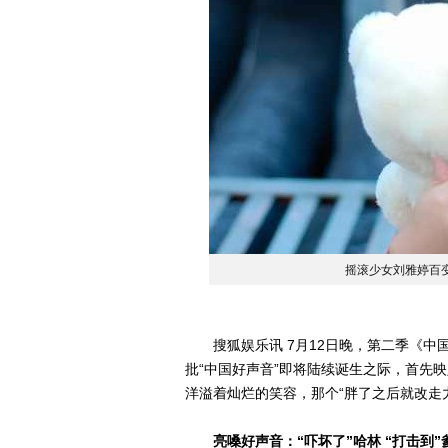
摇滚少女刘雅婷百
搜狐娱乐讯 7月12日晚，第二季《中
批“中国好声音”即将陆续诞生之际，首先
洋溢着灿烂的笑容，那个“胖了之后就改走
亮嗓好声音：“吓坏了”哈林 “打击到”