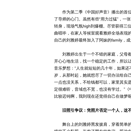
作为第二季《中国好声音》播出的首位学员，
了导师的心门。虽然有些“用力过猛”，一
转身，现场气氛high到爆棚。尽管获得
曲唱毕，在家人等候室观看雅婷全场表现的
自己的刘雅婷最终加入了阿妹的family，
刘雅婷出生于一个不错的家庭，父母都
开心心地生活，找一个稳定的工作，所以
音乐梦想：“人生就短短的几十年，如果还不
岁，从那时起，她就想尽了一切办法给自己
一点也没关系，不给钱都可以，家里其实
定很难听，音域也不宽，也没有学过。”《
比较迟钝啊，我到现在还觉得自己在做梦呢
旧照引争议：凭照片否定一个人，这
舞台上的刘雅婷黑发披肩，穿着简单的