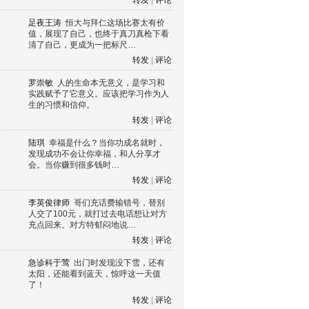
转发
|
评论
足夜王涛
恒大与拜仁这场比赛太有价
值，展现了自己，也终于真刀真枪下看
清了自己，更成为一把标尺…
转发
|
评论
罗崇敏
人的生命本无意义，是学习和
实践赋予了它意义。应该把学习作为人
生的习惯和信仰。
转发
|
评论
陆琪
幸福是什么？当你功成名就时，
发现成功不会让你幸福，和人分享才
会。当你赚到很多钱时…
转发
|
评论
李英俊律师
哥们充话费输错号，替别
人交了100元，就打过去电话想让对方
充点回来。对方特郁闷地说…
转发
|
评论
急诊科于莺
出门时发现没下雪，还有
太阳，还能看到蓝天，惊呼这一天值
了！
转发
|
评论