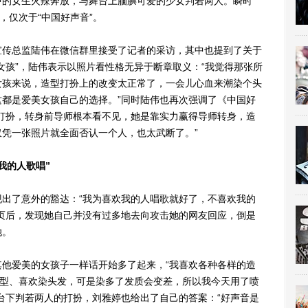
中的女生火辣奔放，与舞台上腼腆可爱的少女判若两人。瞬时
，仅次于“中国好声音”。
传总监陆伟在微信群里接受了记者的采访，其中也提到了关于
女孩”，陆伟表示以照片看性格无异于断章取义：“我觉得那张所
女孩来说，造型打扮上的改变太正常了，一会儿心血来潮染个头
都是爱美女孩自己的选择。”同时陆伟也再次强调了《中国好
打扮，转身前导师根本看不见，她是靠实力赢得导师转身，造
凭一张照片就全面否认一个人，也太武断了。”
的人歌唱”
了意外的豁达：“我为喜欢我的人唱歌就好了，不喜欢我的
页后，发现她自己并没有过多地去向攻击她的网友回应，倒是
她。
爱美的女孩子一样话开始多了起来，“我喜欢各种各样的造
造型、喜欢染头发，可是染多了发质会变差，所以我今天用了喷
台下判若两人的打扮，刘雅婷也给出了自己的答案：“好声音是