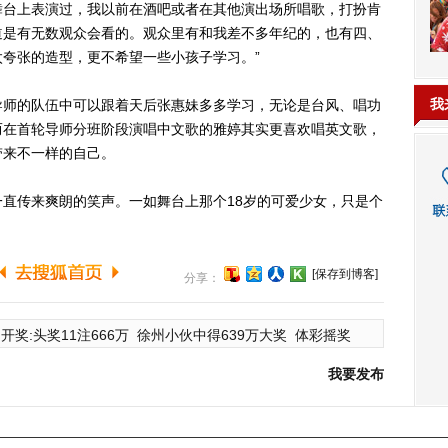
舞台上表演过，我以前在酒吧或者在其他演出场所唱歌，打扮肯
道是有无数观众会看的。观众里有和我差不多年纪的，也有四、
夸张的造型，更不希望一些小孩子学习。”
我
师的队伍中可以跟着天后张惠妹多多学习，无论是台风、唱功
而在首轮导师分班阶段演唱中文歌的雅婷其实更喜欢唱英文歌，
带来不一样的自己。
传来爽朗的笑声。一如舞台上那个18岁的可爱少女，只是个
[保存到博客]
分享：
开奖:头奖11注666万
徐州小伙中得639万大奖
体彩摇奖
我要发布