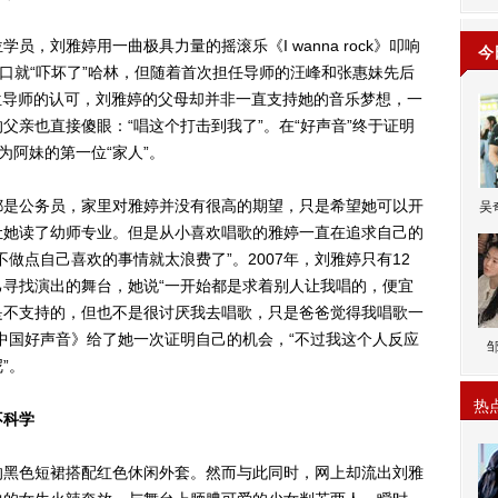
刘雅婷用一曲极具力量的摇滚乐《I wanna rock》叩响
今
张口就“吓坏了”哈林，但随着首次担任导师的汪峰和张惠妹先后
三位导师的认可，刘雅婷的父母却并非一直支持她的音乐梦想，一
父亲也直接傻眼：“唱这个打击到我了”。在“好声音”终于证明
成为阿妹的第一位“家人”。
是公务员，家里对雅婷并没有很高的期望，只是希望她可以开
吴
让她读了幼师专业。但是从小喜欢唱歌的雅婷一直在追求自己的
做点自己喜欢的事情就太浪费了”。2007年，刘雅婷只有12
寻找演出的舞台，她说“一开始都是求着别人让我唱的，便宜
是不支持的，但也不是很讨厌我去唱歌，只是爸爸觉得我唱歌一
中国好声音》给了她一次证明自己的机会，“不过我这个人反应
”。
热
不科学
黑色短裙搭配红色休闲外套。然而与此同时，网上却流出刘雅