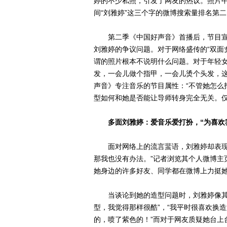
婷的不少私照，引发了网友的热议。照片
间“刘雅婷”这三个字的微博搜索量排名第二
第二季《中国好声音》首播后，节目宣
刘雅婷的争议问题。对于网络盛传的“双面
谓的照片根本不说明什么问题。对于年轻
发，一会儿做个指甲，一会儿烫个头发，这
声音》专注音乐的节目属性：“不管她怎么
型如何和她是否能让导师转身完全无关。仅
多面刘雅婷：爱音乐爱打扮，“为喜欢我
面对网络上的流言蜚语，刘雅婷却表现出
那我也没有办法。”记者浏览其个人微博主
她身边的许多好友、同学都在微博上力挺
当谈论到她的造型问题时，刘雅婷像其他
型，我觉得那样很酷”，“我平时很喜欢换
的，喷了紫色的！”而对于网友质疑她台上