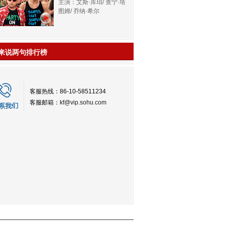
主演：艾斯·库珀/ 查宁·塔
图姆/ 乔纳·希尔
来说两句排行榜
客服热线：86-10-58511234
客服邮箱：
kf@vip.sohu.com