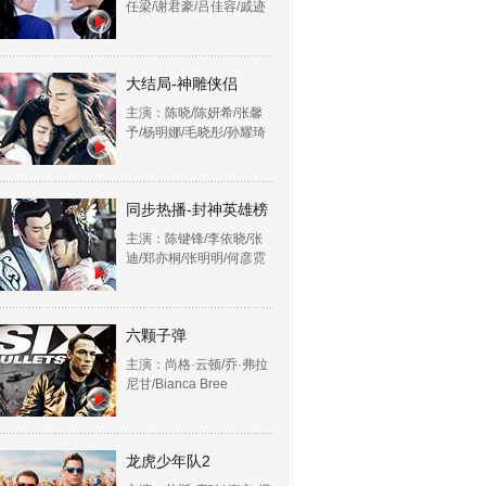
任梁/谢君豪/吕佳容/戚迹
大结局-神雕侠侣
主演：陈晓/陈妍希/张馨
予/杨明娜/毛晓彤/孙耀琦
同步热播-封神英雄榜
主演：陈键锋/李依晓/张
迪/郑亦桐/张明明/何彦霓
六颗子弹
主演：尚格·云顿/乔·弗拉
尼甘/Bianca Bree
龙虎少年队2