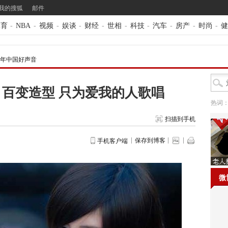
我的搜狐
邮件
体育
-
NBA
-
视频
-
娱谈
-
财经
-
世相
-
科技
-
汽车
-
房产
-
时尚
-
健
13年中国好声音
百变造型 只为爱我的人歌唱
热词
扫描到手机
保存到博客
手机客户端
微