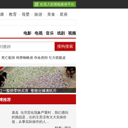
欢迎入驻搜狐媒体平台
康
-
教育
-
母婴
-
旅游
-
美食
-
星座
电影
|
电视
|
音乐
|
戏剧
|
视频
：
死亡航班
饲养蜘蛛侠
夺命房间
引力双眼皮
博推荐
袁岳
当浮层化现象严重时，我们遇到
的挑战是，出的主意没有太大实操价
值，从事实际操作的人…