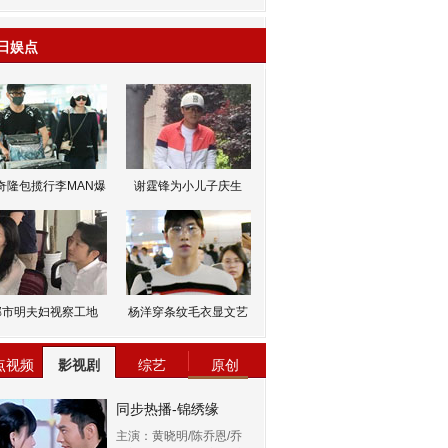
日娱点
奇隆包揽行李MAN爆
谢霆锋为小儿子庆生
邹市明夫妇视察工地
杨洋穿条纹毛衣显文艺
点视频
影视剧
综艺
原创
同步热播-锦绣缘
主演：黄晓明/陈乔恩/乔