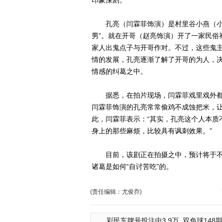
印象深刻。
孔亮（闫霖菲饰演）是村里谷小燕（小李
男”。就在开哥（赵亮饰演）开了一家民俗
家人出鬼点子与开哥作对。不过，这些鬼
情的发展，孔亮逐渐了解了开哥的为人，
情感的纠葛之中。
据悉，在拍片现场，闫霖菲戏里戏外都
闫霖菲饰演的孔亮常常偷鸡不成蚀把米，
此，闫霖菲表示：“其实，孔亮这个人本质
身上的那些麻烦，比较具有讽刺效果。”
目前，该剧正在拍摄之中，预计将于不
诸葛是如何“自讨苦吃”的。
(责任编辑：尤俊乔)
彩民车牌号投注中3.9万
双色球148期