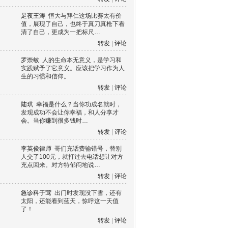
足夜王涛
恒大与拜仁这场比赛太有价
值，展现了自己，也终于真刀真枪下看
清了自己，更成为一把标尺…
转发
|
评论
罗崇敏
人的生命本无意义，是学习和
实践赋予了它意义。应该把学习作为人
生的习惯和信仰。
转发
|
评论
陆琪
幸福是什么？当你功成名就时，
发现成功不会让你幸福，和人分享才
会。当你赚到很多钱时…
转发
|
评论
李英俊律师
哥们充话费输错号，替别
人交了100元，就打过去电话想让对方
充点回来。对方特郁闷地说…
转发
|
评论
急诊科于莺
出门时发现没下雪，还有
太阳，还能看到蓝天，惊呼这一天值
了！
转发
|
评论