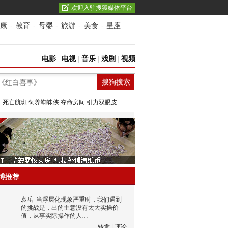
欢迎入驻搜狐媒体平台
康
-
教育
-
母婴
-
旅游
-
美食
-
星座
电影
|
电视
|
音乐
|
戏剧
|
视频
：
死亡航班
饲养蜘蛛侠
夺命房间
引力双眼皮
博推荐
袁岳
当浮层化现象严重时，我们遇到
的挑战是，出的主意没有太大实操价
值，从事实际操作的人…
转发
|
评论