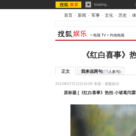
loading...
首页
-
新闻
-
军事
-
文化
-
历史
-
>
电视 TV
>
内地电视
《红白喜事》热
正文
我来说两句
(
人参与)
2013年07月12日16:09
来源：
搜狐娱乐
原标题
[
《红白喜事》热拍 小诸葛闫霖