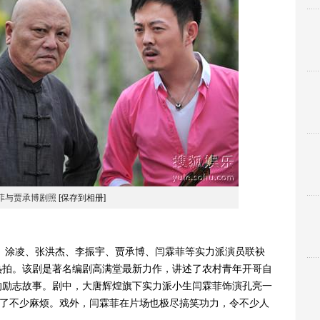
菲与贾承博剧照
[保存到相册]
涂凌、张洪杰、李振宇、贾承博、闫霖菲等实力派演员联袂
热拍。该剧是著名编剧高满堂最新力作，讲述了农村青年开哥自
的励志故事。剧中，大唐辉煌旗下实力派小生闫霖菲饰演孔亮一
找了不少麻烦。戏外，闫霖菲在片场也极尽搞笑功力，令不少人