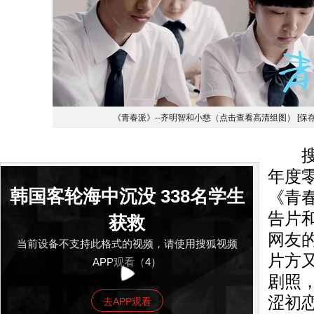
《青春派》--齐明智和小慈（点击查看高清组图）
[保
搜狐
年度
韩国客轮海中沉没 338名学生
《青
告片
获救
网友
当前设备不支持此格式的视频，请使用搜狐视频
片方
APP观看（4）
剧照
涩初
去APP观看