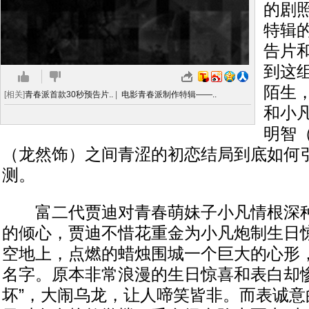
的剧
特辑
告片
到这
陌生
[相关]
青春派首款30秒预告片..
|
电影青春派制作特辑——..
和小
明智
（龙然饰）之间青涩的初恋结局到底如何
测。
富二代贾迪对青春萌妹子小凡情根深种
的倾心，贾迪不惜花重金为小凡炮制生日
空地上，点燃的蜡烛围城一个巨大的心形
名字。原本非常浪漫的生日惊喜和表白却惨
坏”，大闹乌龙，让人啼笑皆非。而表诚意