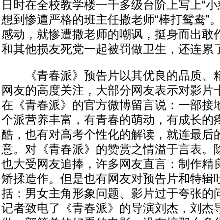
日时在全校教学楼一千多级台阶上写上“小
想到惨遭严格的班主任撒老师“棒打鸳鸯”
感动，就惨遭撒老师的嘲讽，挺身而出敢
和其他损友死党一起被罚做卫生，还连累
《青春派》预告片以其优良的品质、精
网友的高度关注，大部分网友表示对影片
在《青春派》的官方微博留言说：一部接
个派营养丰富，有青春的萌动，有成长的
酷，也有对高考个性化的解读，就连最后
意。对《青春派》的赞赏之情溢于言表。
也大受网友追捧，许多网友直言：制作精
矫揉造作。但是也有网友对预告片和特辑
括：男女主角形象问题、影片过于夸张的
记者致电了《青春派》的导演刘杰，刘杰