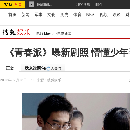
loading...
我的搜狐
邮件
首页
-
新闻
-
军事
-
文化
-
历史
-
体育
-
NBA
-
视频
-
娱谈
-
财
>
电影 Movie
>
电影新闻
《青春派》曝新剧照 懵懂少
正文
我来说两句
(
人参与)
2013年07月12日11:01
来源：
搜狐娱乐