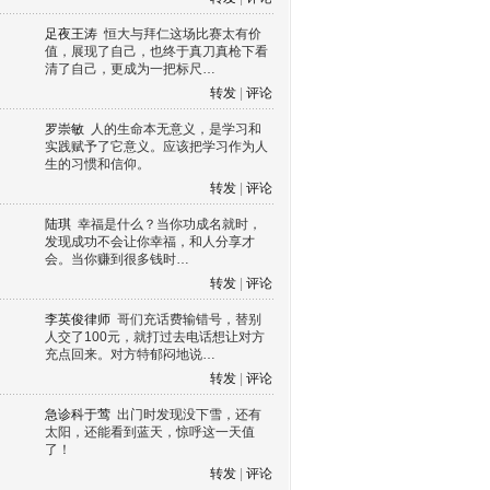
足夜王涛
恒大与拜仁这场比赛太有价
值，展现了自己，也终于真刀真枪下看
清了自己，更成为一把标尺…
转发
|
评论
罗崇敏
人的生命本无意义，是学习和
实践赋予了它意义。应该把学习作为人
生的习惯和信仰。
转发
|
评论
陆琪
幸福是什么？当你功成名就时，
发现成功不会让你幸福，和人分享才
会。当你赚到很多钱时…
转发
|
评论
李英俊律师
哥们充话费输错号，替别
人交了100元，就打过去电话想让对方
充点回来。对方特郁闷地说…
转发
|
评论
急诊科于莺
出门时发现没下雪，还有
太阳，还能看到蓝天，惊呼这一天值
了！
转发
|
评论