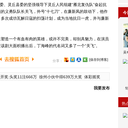
地委、灵丘县委的坚强领导下灵丘人民组建“雁北复仇队”奋起抗
的义勇队队长关飞，外号“十七刀”，在廉新凤的鼓动下，他作
今
，多次成功瓦解日寇的扫荡计划，成为当地抗日一虎，并与廉新
塑造一个有血有肉的英雄，或许不完美，却别具魅力，在演员
该剧大面积播出后，丁海峰的代名词又多了一个“关飞”。
吴
[保存到博客]
分享：
开奖:头奖11注666万
徐州小伙中得639万大奖
体彩摇奖
我要发布
热