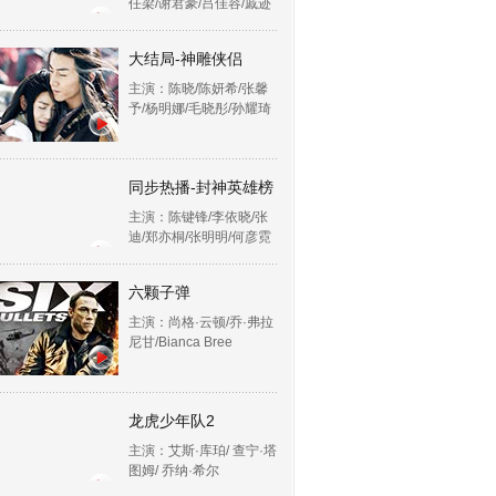
任梁/谢君豪/吕佳容/戚迹
大结局-神雕侠侣
主演：陈晓/陈妍希/张馨
予/杨明娜/毛晓彤/孙耀琦
同步热播-封神英雄榜
主演：陈键锋/李依晓/张
迪/郑亦桐/张明明/何彦霓
六颗子弹
主演：尚格·云顿/乔·弗拉
尼甘/Bianca Bree
龙虎少年队2
主演：艾斯·库珀/ 查宁·塔
图姆/ 乔纳·希尔