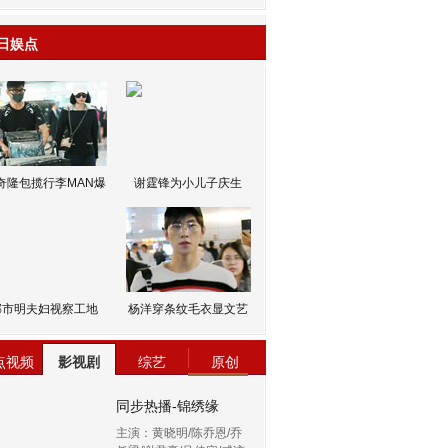
日娱点
奇隆包揽行李MAN爆
谢霆锋为小儿子庆生
邹市明夫妇视察工地
杨洋穿条纹毛衣显文艺
点视频
影视剧
综艺
原创
同步热播-锦绣缘
主演：黄晓明/陈乔恩/乔