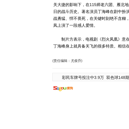
关大捷的影响下，在115师老六团、雁北
日的战斗历史。著名演员丁海峰在剧中扮演
战勇猛、悍不畏死，在关键时刻绝不含糊
凤上演了一段感人爱情。
制片方表示，电视剧《烈火凤凰》意在
丁海峰身上就具备关飞的很多特质。相信在
(责任编辑：尤俊乔)
彩民车牌号投注中3.9万
双色球148期