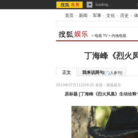
loading...
首页
-
新闻
-
军事
-
文化
-
历史
-
>
电视 TV
>
内地电视
丁海峰《烈火凤
正文
我来说两句
(
人参与)
2013年07月11日09:25
来源：
搜狐娱乐
原标题
[
丁海峰《烈火凤凰》生动诠释“