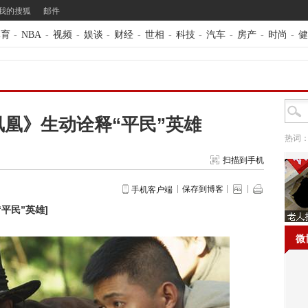
我的搜狐
邮件
体育
-
NBA
-
视频
-
娱谈
-
财经
-
世相
-
科技
-
汽车
-
房产
-
时尚
-
健
凰》生动诠释“平民”英雄
热词
扫描到手机
保存到博客
手机客户端
平民”英雄
]
微