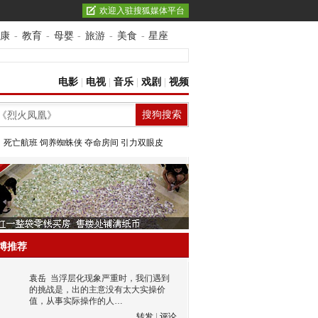
欢迎入驻搜狐媒体平台
康
-
教育
-
母婴
-
旅游
-
美食
-
星座
电影
|
电视
|
音乐
|
戏剧
|
视频
：
死亡航班
饲养蜘蛛侠
夺命房间
引力双眼皮
博推荐
袁岳
当浮层化现象严重时，我们遇到
的挑战是，出的主意没有太大实操价
值，从事实际操作的人…
转发
|
评论